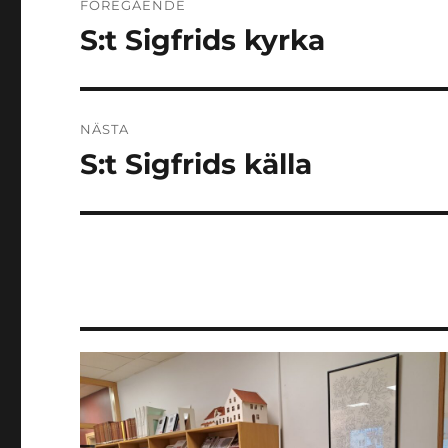
FÖREGÅENDE
S:t Sigfrids kyrka
Föregående
inlägg:
NÄSTA
S:t Sigfrids källa
Nästa
inlägg: