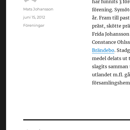
har funnits 3 fö
Författare
Mats Johansson
förening. Symöt
Publicerat
juni 15, 2012
år. Fram till pa
den
Kategorier
Föreningar
präst, skötte pr
Frida Johansson 
Constance Ohls
Brändebo
. Stad
medel delats ut 
slagits samman t
utlandet m.fl. gå
församlingshem
Inläggsnavigering