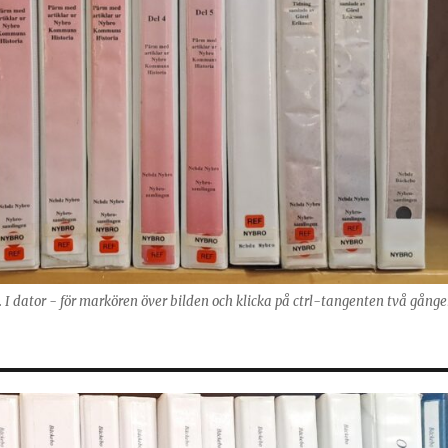
g. I dator - för markören över bilden och klicka på ctrl-tangenten två gånge