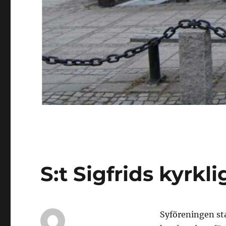
S:t Sigfrids kyrk
Syföreningen st