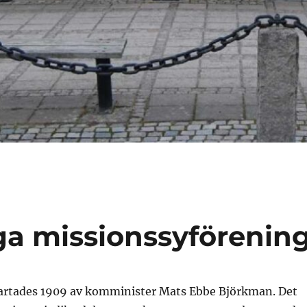
liga missionssyförenin
artades 1909 av komminister Mats Ebbe Björkman. Det