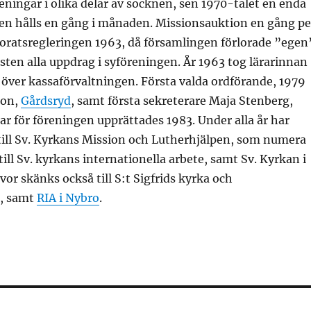
reningar i olika delar av socknen, sen 1970-talet en enda
en hålls en gång i månaden. Missionsauktion en gång pe
storatsregleringen 1963, då församlingen förlorade ”egen
ästen alla uppdrag i syföreningen. År 1963 tog lärarinnan
över kassaförvaltningen. Första valda ordförande, 1979
son,
Gårdsryd
, samt första sekreterare Maja Stenberg,
gar för föreningen upprättades 1983. Under alla år har
till Sv. Kyrkans Mission och Lutherhjälpen, som numera
ill Sv. kyrkans internationella arbete, samt Sv. Kyrkan i
vor skänks också till S:t Sigfrids kyrka och
, samt
RIA i Nybro
.