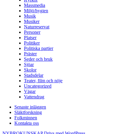
Massmedia
Miljö/hygien
Musik
Musiker
Naturreservat
Personer
Platser
Politiker
Politiska partier
Präster
Seder och bruk
Sjöar
Skolor
Stadsdelar
Teater, film och nöje
Uncategorized
Vägar
Vattendrag
Senaste inläggen
Släktforskning
Folkminnen
Kontakta oss
NYBROKUNSKAP
Drivs med WordPress