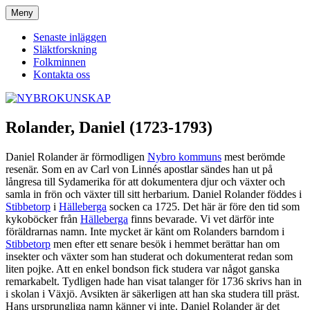
Hoppa
Meny
NYBROKUNSKAP
till
innehåll
Senaste inläggen
Släktforskning
Folkminnen
Kontakta oss
Rolander, Daniel (1723-1793)
Daniel Rolander är förmodligen
Nybro kommuns
mest berömde
resenär. Som en av Carl von Linnés apostlar sändes han ut på
långresa till Sydamerika för att dokumentera djur och växter och
samla in frön och växter till sitt herbarium. Daniel Rolander föddes i
Stibbetorp
i
Hälleberga
socken ca 1725. Det här är före den tid som
kykoböcker från
Hälleberga
finns bevarade. Vi vet därför inte
föräldrarnas namn. Inte mycket är känt om Rolanders barndom i
Stibbetorp
men efter ett senare besök i hemmet berättar han om
insekter och växter som han studerat och dokumenterat redan som
liten pojke. Att en enkel bondson fick studera var något ganska
remarkabelt. Tydligen hade han visat talanger för 1736 skrivs han in
i skolan i Växjö. Avsikten är säkerligen att han ska studera till präst.
Hans ursprungliga namn känner vi inte. Daniel Rolander är det