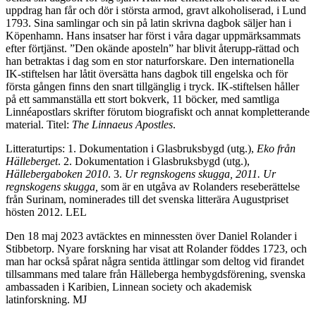
uppdrag han får och dör i största armod, gravt alkoholiserad, i Lund
1793. Sina samlingar och sin på latin skrivna dagbok säljer han i
Köpenhamn. Hans insatser har först i våra dagar uppmärksammats
efter förtjänst. ”Den okände aposteln” har blivit återupp-rättad och
han betraktas i dag som en stor naturforskare. Den internationella
IK-stiftelsen har låtit översätta hans dagbok till engelska och för
första gången finns den snart tillgänglig i tryck. IK-stiftelsen håller
på ett sammanställa ett stort bokverk, 11 böcker, med samtliga
Linnéapostlars skrifter förutom biografiskt och annat kompletterande
material. Titel:
The Linnaeus Apostles
.
Litteraturtips: 1. Dokumentation i Glasbruksbygd (utg.),
Eko från
Hälleberget
. 2. Dokumentation i Glasbruksbygd (utg.),
Hällebergaboken 2010
. 3.
Ur regnskogens skugga, 2011.
Ur
regnskogens
skugga,
som är en utgåva av Rolanders reseberättelse
från Surinam, nominerades till det svenska litterära Augustpriset
hösten 2012. LEL
Den 18 maj 2023 avtäcktes en minnessten över Daniel Rolander i
Stibbetorp. Nyare forskning har visat att Rolander föddes 1723, och
man har också spårat några sentida ättlingar som deltog vid firandet
tillsammans med talare från Hälleberga hembygdsförening, svenska
ambassaden i Karibien, Linnean society och akademisk
latinforskning. MJ