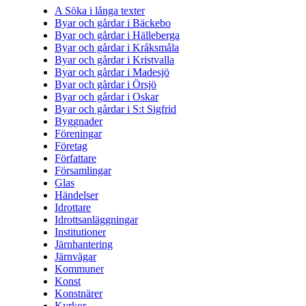
A Söka i långa texter
Byar och gårdar i Bäckebo
Byar och gårdar i Hälleberga
Byar och gårdar i Kråksmåla
Byar och gårdar i Kristvalla
Byar och gårdar i Madesjö
Byar och gårdar i Örsjö
Byar och gårdar i Oskar
Byar och gårdar i S:t Sigfrid
Byggnader
Föreningar
Företag
Författare
Församlingar
Glas
Händelser
Idrottare
Idrottsanläggningar
Institutioner
Järnhantering
Järnvägar
Kommuner
Konst
Konstnärer
Kyrkor