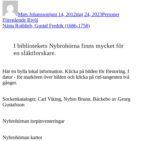
Författare
Publicerat
Kategorier
den
Mats Johansson
juni 14, 2012
maj 24, 2023
Personer
Inläggsnavigering
Föregående
Föregående
Rivöl
Nästa
inlägg:
Nästa
Rothlieb, Gustaf Fredrik (1686-1758)
inlägg:
I bibliotekets Nybrohörna finns mycket för
en släktforskare.
Här en hylla lokal information. Klicka på bilden för förstoring. I
dator - för markören över bilden och klicka på ctrl-tangenten två
gånger.
Sockenkataloger, Carl Viking, Nybro Brunn, Bäckebo av Georg
Gustafsson
Nybrohörnan torpinventeringar
Nybrohörnan kartor