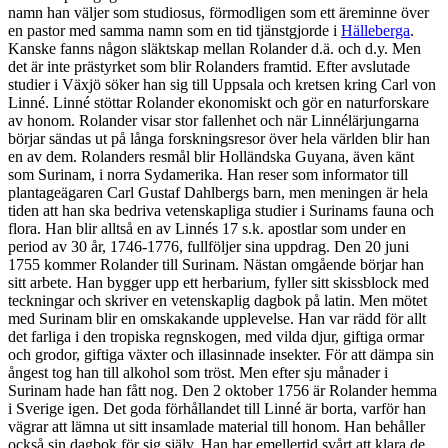
namn han väljer som studiosus, förmodligen som ett äreminne över
en pastor med samma namn som en tid tjänstgjorde i
Hälleberga
.
Kanske fanns någon släktskap mellan Rolander d.ä. och d.y. Men
det är inte prästyrket som blir Rolanders framtid. Efter avslutade
studier i Växjö söker han sig till Uppsala och kretsen kring Carl von
Linné. Linné stöttar Rolander ekonomiskt och gör en naturforskare
av honom. Rolander visar stor fallenhet och när Linnélärjungarna
börjar sändas ut på långa forskningsresor över hela världen blir han
en av dem. Rolanders resmål blir Holländska Guyana, även känt
som Surinam, i norra Sydamerika. Han reser som informator till
plantageägaren Carl Gustaf Dahlbergs barn, men meningen är hela
tiden att han ska bedriva vetenskapliga studier i Surinams fauna och
flora. Han blir alltså en av Linnés 17 s.k. apostlar som under en
period av 30 år, 1746-1776, fullföljer sina uppdrag. Den 20 juni
1755 kommer Rolander till Surinam. Nästan omgående börjar han
sitt arbete. Han bygger upp ett herbarium, fyller sitt skissblock med
teckningar och skriver en vetenskaplig dagbok på latin. Men mötet
med Surinam blir en omskakande upplevelse. Han var rädd för allt
det farliga i den tropiska regnskogen, med vilda djur, giftiga ormar
och grodor, giftiga växter och illasinnade insekter. För att dämpa sin
ångest tog han till alkohol som tröst. Men efter sju månader i
Surinam hade han fått nog. Den 2 oktober 1756 är Rolander hemma
i Sverige igen. Det goda förhållandet till Linné är borta, varför han
vägrar att lämna ut sitt insamlade material till honom. Han behåller
också sin dagbok för sig själv. Han har emellertid svårt att klara de