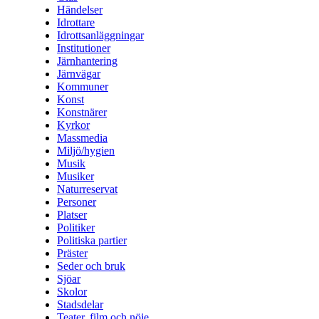
Händelser
Idrottare
Idrottsanläggningar
Institutioner
Järnhantering
Järnvägar
Kommuner
Konst
Konstnärer
Kyrkor
Massmedia
Miljö/hygien
Musik
Musiker
Naturreservat
Personer
Platser
Politiker
Politiska partier
Präster
Seder och bruk
Sjöar
Skolor
Stadsdelar
Teater, film och nöje