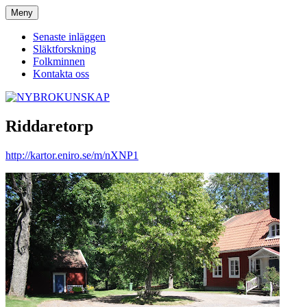
Hoppa
Meny
NYBROKUNSKAP
till
innehåll
Senaste inläggen
Släktforskning
Folkminnen
Kontakta oss
Riddaretorp
http://kartor.eniro.se/m/nXNP1