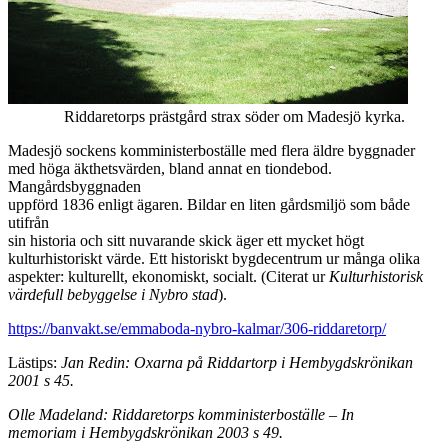
Riddaretorps prästgård strax söder om Madesjö kyrka.
Madesjö sockens komministerboställe med flera äldre byggnader
med höga äkthetsvärden, bland annat en tiondebod.
Mangårdsbyggnaden
uppförd 1836 enligt ägaren. Bildar en liten gårdsmiljö som både
utifrån
sin historia och sitt nuvarande skick äger ett mycket högt
kulturhistoriskt värde. Ett historiskt bygdecentrum ur många olika
aspekter: kulturellt, ekonomiskt, socialt. (Citerat ur
Kulturhistorisk
värdefull bebyggelse i Nybro stad
).
https://banvakt.se/emmaboda-nybro-kalmar/306-riddaretorp/
Lästips:
Jan Redin: Oxarna på Riddartorp i Hembygdskrönikan
2001 s 45.
Olle Madeland: Riddaretorps komministerboställe – In
memoriam i Hembygdskrönikan 2003 s 49.