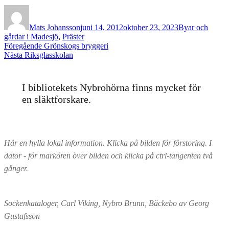
Författare
Publicerat
Kategorier
den
Mats Johansson
juni 14, 2012
oktober 23, 2023
Byar och
gårdar i Madesjö
,
Präster
Inläggsnavigering
Föregående
Föregående
Grönskogs bryggeri
Nästa
inlägg:
Nästa
Riksglasskolan
inlägg:
I bibliotekets Nybrohörna finns mycket för
en släktforskare.
Här en hylla lokal information. Klicka på bilden för förstoring. I
dator - för markören över bilden och klicka på ctrl-tangenten två
gånger.
Sockenkataloger, Carl Viking, Nybro Brunn, Bäckebo av Georg
Gustafsson