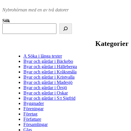
Nybrohörnan med en av två datorer
Sök
Kategorier
A Söka i långa texter
Byar och gårdar i Bäckebo
Byar och gårdar i Hälleberga
Byar och gårdar i Kråksmåla
Byar och gårdar i Kristvalla
Byar och gårdar i Madesjö
Byar och gårdar i Örsjö
Byar och gårdar i Oskar
Byar och gårdar i S:t Sigfrid
Byggnader
Föreningar
Företag
Författare
Församlingar
Glas