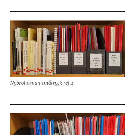
Nybrohörnan småtryck ref 2