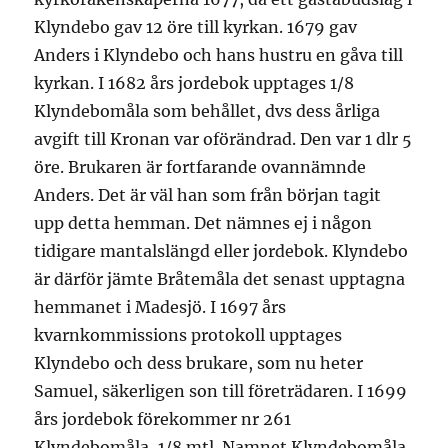
Klyndebo gav 12 öre till kyrkan. 1679 gav
Anders i Klyndebo och hans hustru en gåva till
kyrkan. I 1682 års jordebok upptages 1/8
Klyndebomåla som behållet, dvs dess årliga
avgift till Kronan var oförändrad. Den var 1 dlr 5
öre. Brukaren är fortfarande ovannämnde
Anders. Det är väl han som från början tagit
upp detta hemman. Det nämnes ej i någon
tidigare mantalslängd eller jordebok. Klyndebo
är därför jämte Bråtemåla det senast upptagna
hemmanet i Madesjö. I 1697 års
kvarnkommissions protokoll upptages
Klyndebo och dess brukare, som nu heter
Samuel, säkerligen son till företrädaren. I 1699
års jordebok förekommer nr 261
Klyndebomåla, 1/8 mtl. Namnet Klyndebomåla