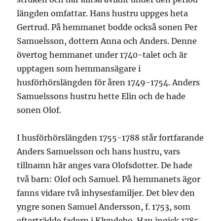
längden omfattar. Hans hustru uppges heta
Gertrud. På hemmanet bodde också sonen Per
Samuelsson, dottern Anna och Anders. Denne
övertog hemmanet under 1740-talet och är
upptagen som hemmansägare i
husförhörslängden för åren 1749-1754. Anders
Samuelssons hustru hette Elin och de hade
sonen Olof.
I husförhörslängden 1755-1788 står fortfarande
Anders Samuelsson och hans hustru, vars
tillnamn här anges vara Olofsdotter. De hade
två barn: Olof och Samuel. På hemmanets ägor
fanns vidare två inhysesfamiljer. Det blev den
yngre sonen Samuel Andersson, f. 1753, som
efterträdde fadern i Klyndebo. Han ingick 1785