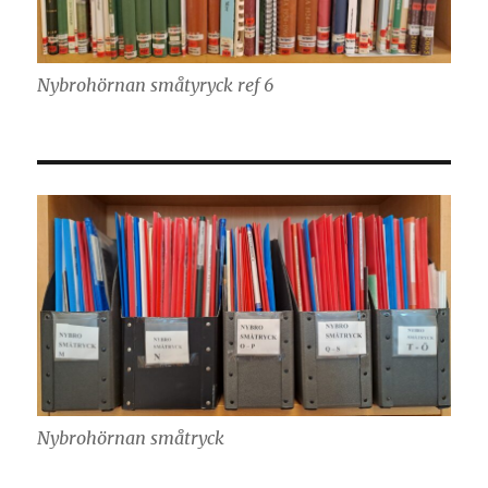
Nybrohörnan småtyryck ref 6
Nybrohörnan småtryck