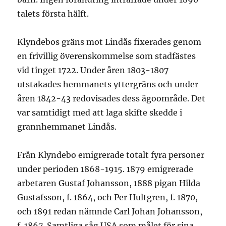
talets första hälft.
Klyndebos gräns mot Lindås fixerades genom
en frivillig överenskommelse som stadfästes
vid tinget 1722. Under åren 1803-1807
utstakades hemmanets yttergräns och under
åren 1842-43 redovisades dess ägoområde. Det
var samtidigt med att laga skifte skedde i
grannhemmanet Lindås.
Från Klyndebo emigrerade totalt fyra personer
under perioden 1868-1915. 1879 emigrerade
arbetaren Gustaf Johansson, 1888 pigan Hilda
Gustafsson, f. 1864, och Per Hultgren, f. 1870,
och 1891 redan nämnde Carl Johan Johansson,
f. 1867. Samtliga såg USA som målet för sina