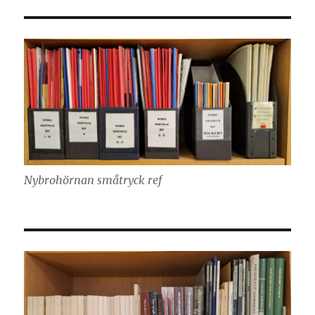
Nybrohörnan småtryck ref