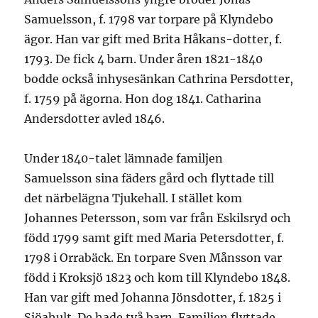
Samuelsson, f. 1798 var torpare på Klyndebo
ägor. Han var gift med Brita Håkans-dotter, f.
1793. De fick 4 barn. Under åren 1821-1840
bodde också inhysesänkan Cathrina Persdotter,
f. 1759 på ägorna. Hon dog 1841. Catharina
Andersdotter avled 1846.
Under 1840-talet lämnade familjen
Samuelsson sina fäders gård och flyttade till
det närbelägna Tjukehall. I stället kom
Johannes Petersson, som var från Eskilsryd och
född 1799 samt gift med Maria Petersdotter, f.
1798 i Orrabäck. En torpare Sven Månsson var
född i Kroksjö 1823 och kom till Klyndebo 1848.
Han var gift med Johanna Jönsdotter, f. 1825 i
Sjöahult. De hade två barn. Familjen flyttade