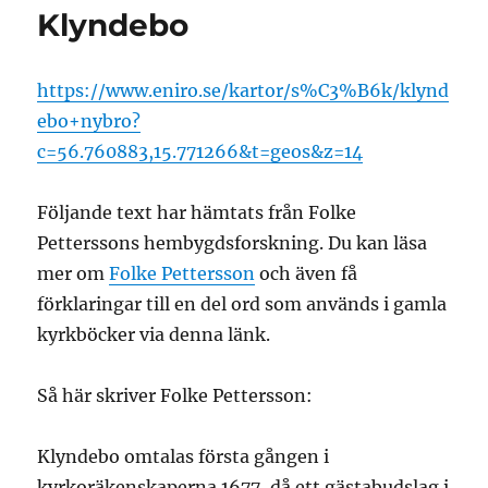
Klyndebo
https://www.eniro.se/kartor/s%C3%B6k/klynd
ebo+nybro?
c=56.760883,15.771266&t=geos&z=14
Följande text har hämtats från Folke
Petterssons hembygdsforskning. Du kan läsa
mer om
Folke Pettersson
och även få
förklaringar till en del ord som används i gamla
kyrkböcker via denna länk.
Så här skriver Folke Pettersson:
Klyndebo omtalas första gången i
kyrkoräkenskaperna 1677, då ett gästabudslag i