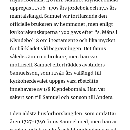
upprepas i 1706-1707 års jordebok och 1717 års
mantalslängd. Samuel var fortfarande den
officielle brukaren av hemmanet, men enligt
kyrkoräkenskaperna 1700 gavs efter ”s. Måns i
Klyndebo” 8 öre i testamente och lika mycket
för bårklädet vid begravningen. Det fanns
således ännu en brukare, men han var
inofficiell. Samuel efterträddes av Anders
Samuelsson, som i 1740 års vallängd till
kyrkoherdevalet uppges vara rösträtts-
innehavare av 1/8 Klyndebomåla. Han var
säkert son till Samuel och sonson till Anders.
I den äldsta husförhörslängden, som omfattar
åren 1727-1740 finns Samuel med, men han är
struken och har alltså avlidit under den period