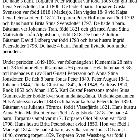
De hade 3 barn. Torparen Peter Moquist var född 1805 och gift med
Lena Svensdotter, född 1806. De hade 3 barn. Torparen Gustaf
Svensson var född 1818 i Madesjö. Han vigdes 1849 vid Kajsa
Lena Peters-dotter, f. 1817. Torparen Peter Hoffman var född 1792
och hans hustru Brita Stina Svensdotter 1797. De hade 4 barn.
Båtsman var Johannes Tran, född 1821 och gift med Anna Stina
Mattisdotter från Algutsboda, född 1818. De hade 2 döttrar.
Båtsman David Lidberg var född 1793 och hans hustru Ingrid
Petersdotter 1796. De hade 4 barn. Familjen flyttade bort under
perioden.
Under perioden 1849-1861 var folkmängden i Klenemåla 28 män
och 28 kvinnor eller tillsammans 56 personer. Hela hemmanet 3/8
mtl innehades nu av Karl Gustaf Petersson och Anna Stina
Jonsdotter. De fick 8 barn: Jonas Peter 1840, Peter August 1841,
Johanna 1844, Thilda Christina 1845, Joel 1848, Andreas 1850,
Enok 1853 och Johan 1855. Karl Gustaf Peterssons moder Stina
Gummesdotter bodde kvar som undantagsänka. Undantagsmannen
Nils Andersson avled 1843 och hans änka Sara Petersdotter 1850.
Båtsman var Julianus Törnros, född i Vissefjärda 1821. Hans hustru
Anna Stina Mattisdotter var född i Algutsboda 1818. De hade 4
barn. Torparnas antal var nu 7. Torparen Olof Nilsson var född
1798. Hans hustru Brita Petersdotter avled 1850. Hon var född i
Madesjö 1814. De hade 4 barn, av vilka sonen Jonas Olsson, f.
1840, övertog torpet 1859. Torparen Sven Wassberg var född i