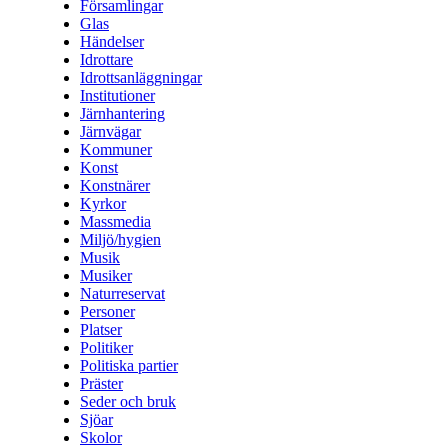
Församlingar
Glas
Händelser
Idrottare
Idrottsanläggningar
Institutioner
Järnhantering
Järnvägar
Kommuner
Konst
Konstnärer
Kyrkor
Massmedia
Miljö/hygien
Musik
Musiker
Naturreservat
Personer
Platser
Politiker
Politiska partier
Präster
Seder och bruk
Sjöar
Skolor