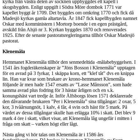
kyrka från västra delen av socknen uppbyggdes ett kapell i
skogsbygden. Enligt uppgift i Södra Möre dombok 1771 var
kapellet byggt år 1709. Det byggdes om omkring 1770 och fick då
Madesjö kyrkas gamla altartavla. År 1847 fick kapellbygden namnet
Oskar med komministern i Mortorp boende i en egen prästgård,
avskild från Alsjö nr 3. Kyrkan byggdes 1870 och renoverades
1925. Efter de senaste pastoratsregleringarna tillhör Oskar Madesjö
pastorat.
Klenemåla
Hemmanet Klenemåla tillhör den senmedeltida -målabebyggelsen. I
1541 års fogderäkenskaper är ”Jöns Bosson i Klenemåla” upptagen
för en avrad på 3 fyrkar, 1 skäppa korn, ett ”klef tåt” dvs en knippa
lin. Han var kvar som brukare av krono-hemmanet Klenemåla
följande år men hade 1547 ersatts av ”Lasse Månsson”, som hade
samma avrad plus fodring för 3 hästar årligen och en s.k.
konungshäst vart tredje år. Inför Älfsborgs lösen 1571 deklarerade
den dåvarande brukaren ”Per i Klenemåla” sina tillgångar: 2 oxar, 5
kor, 3 tvåårsungnöt, 1 kalv, 4 får, 4 svin och häst för 5 mark. På
värdet av dessa tillgångar skulle han erlägga 10% i skatt. Det blev 9
mark 4 öre i skatt, vilket visar, att Klenemåla låg ungefär i mitten i
fråga om skatt – varken högt eller lågt.
Nästa gång vi hör talas om Klenemåla är i 1586 års