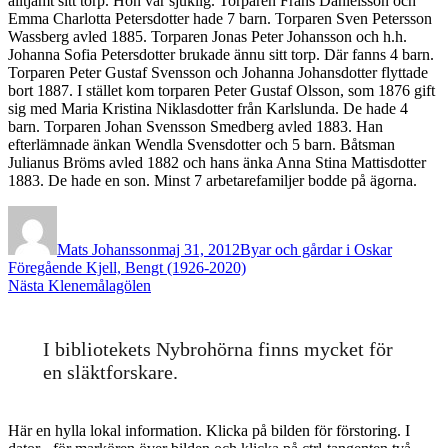
alltjämt sitt torp. Hon var sjuklig. Torparen Frans Danielsson och
Emma Charlotta Petersdotter hade 7 barn. Torparen Sven Petersson
Wassberg avled 1885. Torparen Jonas Peter Johansson och h.h.
Johanna Sofia Petersdotter brukade ännu sitt torp. Där fanns 4 barn.
Torparen Peter Gustaf Svensson och Johanna Johansdotter flyttade
bort 1887. I stället kom torparen Peter Gustaf Olsson, som 1876 gift
sig med Maria Kristina Niklasdotter från Karlslunda. De hade 4
barn. Torparen Johan Svensson Smedberg avled 1883. Han
efterlämnade änkan Wendla Svensdotter och 5 barn. Båtsman
Julianus Bröms avled 1882 och hans änka Anna Stina Mattisdotter
1883. De hade en son. Minst 7 arbetarefamiljer bodde på ägorna.
Författare
Publicerat
Kategorier
den
Mats Johansson
maj 31, 2012
Byar och gårdar i Oskar
Inläggsnavigering
Föregående
Föregående
Kjell, Bengt (1926-2020)
Nästa
inlägg:
Nästa
Klenemålagölen
inlägg:
I bibliotekets Nybrohörna finns mycket för
en släktforskare.
Här en hylla lokal information. Klicka på bilden för förstoring. I