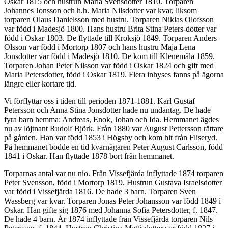
Oskar 1815 och hustrun Maria Svensdotter 1810. Torparen
Johannes Jonsson och h.h. Maria Nilsdotter var kvar, liksom
torparen Olaus Danielsson med hustru. Torparen Niklas Olofsson
var född i Madesjö 1800. Hans hustru Brita Stina Peters-dotter var
född i Oskar 1803. De flyttade till Kroksjö 1849. Torparen Anders
Olsson var född i Mortorp 1807 och hans hustru Maja Lena
Jonsdotter var född i Madesjö 1810. De kom till Klenemåla 1859.
Torparen Johan Peter Nilsson var född i Oskar 1824 och gift med
Maria Petersdotter, född i Oskar 1819. Flera inhyses fanns på ägorna
längre eller kortare tid.
Vi förflyttar oss i tiden till perioden 1871-1881. Karl Gustaf
Petersson och Anna Stina Jonsdotter hade nu undantag. De hade
fyra barn hemma: Andreas, Enok, Johan och Ida. Hemmanet ägdes
nu av löjtnant Rudolf Björk. Från 1880 var August Pettersson rättare
på gården. Han var född 1853 i Högsby och kom hit från Fliseryd.
På hemmanet bodde en tid kvarnägaren Peter August Carlsson, född
1841 i Oskar. Han flyttade 1878 bort från hemmanet.
Torparnas antal var nu nio. Från Vissefjärda inflyttade 1874 torparen
Peter Svensson, född i Mortorp 1819. Hustrun Gustava Israelsdotter
var född i Vissefjärda 1816. De hade 3 barn. Torparen Sven
Wassberg var kvar. Torparen Jonas Peter Johansson var född 1849 i
Oskar. Han gifte sig 1876 med Johanna Sofia Petersdotter, f. 1847.
De hade 4 barn. År 1874 inflyttade från Vissefjärda torparen Nils