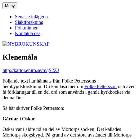
Hoppa
Meny
NYBROKUNSKAP
till
innehåll
Senaste inläggen
Släktforskning
Folkminnen
Kontakta oss
Klenemåla
http://kartor.eniro.se/m/jS2ZJ
Följande text har hämtats från Folke Petterssons
hembygdsforskning. Du kan läsa mer om
Folke Pettersson
och även
få förklaringar till en del ord som används i gamla kyrkböcker via
denna länk.
Så här skriver Folke Pettersson:
Gårdar i Oskar
Oskar var i äldre tid en del av Mortorps socken. Det kallades
Mortorps skogsbygd. På grund av det stora avståndet till Mortorps