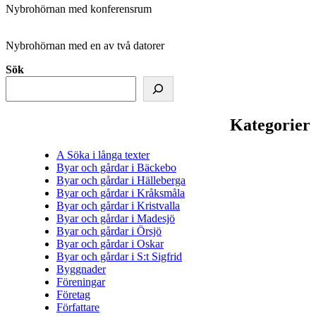
Nybrohörnan med konferensrum
Nybrohörnan med en av två datorer
Sök
Kategorier
A Söka i långa texter
Byar och gårdar i Bäckebo
Byar och gårdar i Hälleberga
Byar och gårdar i Kråksmåla
Byar och gårdar i Kristvalla
Byar och gårdar i Madesjö
Byar och gårdar i Örsjö
Byar och gårdar i Oskar
Byar och gårdar i S:t Sigfrid
Byggnader
Föreningar
Företag
Författare