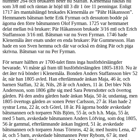
nummer 264 och brukaren heter nu Staffan. Klenemåla räknas nu
som 3/8 mtl och räntan är höjd till 3 dlr 1 öre 11 penningar. Enligt
1717 års mantalslängd brukades Klenemåla av ”Pähr Håkansson”.
Hemmanets båtsman hette Erik Fyrman och dessutom bodde på
ägorna den förre båtsmannen Olof Fyrman. 1725 var hemmanet
delat mellan två brukare: Pär Håkansson brukade 3/16 mtl och Erich
Staffansson 3/16 mtl. Båtsman var nu Sven Fyrman. 1746 hade
Klenemåla åter enats under en enda brukare: Pär Gummesson. Han
hade en son Sven hemma och där var också en dräng Pär och piga
skrivna. Båtsman var nu Per Fyrman.
För senare hälften av 1700-talet finns inga husförhörslängder
bevarade. Vi måste gå fram till husförhörslängden 1805-1810. Nu är
det åter två bönder i Klenemåla. Bonden Anders Staffansson blev 52
år, när han 1805 avled. Han efterlämnade änkan Maja, 46 år, och
barnen Staffan, 32 år, Nils, 28 år och Anders, 11 år. Det blev Nils
Andersson, som 1806 gifte sig med Sara Petersdotter och övertog
gården. På den andra gården hade änkan Maja, 50 år, undantag, men
1805 övertogs gården av sonen Peter Carlsson, 27 år. Han hade 2
systrar Lena, 22 år, och Görel, 18 år. På ägorna bodde avskedade
båtsmannen och torparen Nils Björn, 55 år, och h.h. Maja, 55 år,
med 5 barn, avskedade båtsmannen Anders Löfving, som dog 1805,
56 år gammal, efterlämnande änkan Ingjerd, 51 år, avskedade
båtsmannen och torparen Jonas Törnros, 42 år, med hustru Lena, 47
år, och 5 barn, avskedade båtsmannen Peter Rybom, 67 år, med