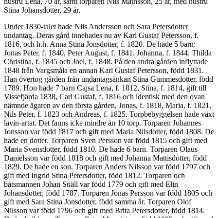
hustru Lena, 70 år, samt torparen Nils Mathsson, 25 år, med hustru
Stina Johansdotter, 29 år.
Under 1830-talet hade Nils Andersson och Sara Petersdotter
undantag. Deras gård innehades nu av Karl Gustaf Petersson, f.
1816, och h.h. Anna Stina Jonsdotter, f. 1820. De hade 5 barn:
Jonas Peter, f. 1840, Peter August, f. 1841, Johanna, f. 1844, Thilda
Christina, f. 1845 och Joel, f. 1848. På den andra gården inflyttade
1848 från Vargsmåla en annan Karl Gustaf Petersson, född 1831.
Han övertog gården från undantagsänkan Stina Gummesdotter, född
1789. Hon hade 7 barn Cajsa Lena, f. 1812, Stina, f. 1814, gift till
Vissefjärda 1838, Carl Gustaf, f. 1816 och identisk med den ovan
nämnde ägaren av den första gården, Jonas, f. 1818, Maria, f. 1821,
Nils Peter, f. 1823 och Andreas, f. 1825. Torpbebyggelsen hade växt
lavin-artat. Det fanns icke mindre än 10 torp. Torparen Johannes
Jonsson var född 1817 och gift med Maria Nilsdotter, född 1808. De
hade en dotter. Torparen Sven Persson var född 1815 och gift med
Maria Svensdotter, född 1810. De hade 6 barn. Torparen Olaus
Danielsson var född 1818 och gift med Johanna Mattisdotter, född
1829. De hade en son. Torparen Anders Nilsson var född 1797 och
gift med Ingrid Stina Petersdotter, född 1812. Torparen och
båtsmannen Johan Snäll var född 1779 och gift med Elin
Johansdotter, född 1787. Torparen Jonas Persson var född 1805 och
gift med Sara Stina Jonsdotter, född samma år. Torparen Olof
Nilsson var född 1796 och gift med Brita Petersdotter, född 1814.