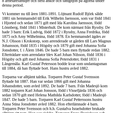
8 arbetarefamiljer och flera änkor och fattighjon på ägorna under
denna period.
Vi kommer nu till åren 1881-1891. Löjtnant Rudolf Björk sålde
1881 sin hemmansdel till Erik Wilhelm Jaensson, som var född 1841
i Hjorted och sedan 1871 gift med Ida Karolina Jaensson, född
Lönnberg, född 1841 i Misterhult. De kom närmast från Ryssby. De
hade 3 barn: Erik Ludvig, född 1872 i Ryssby, Anna Fredrika, född
1875 och Amy Wilhelmina, född 1878. En hemmansdel ägdes av
N.J. Olsson i Krokstorp, som arrenderade ut gården till Lars Magnus
Johansson, född 1835 i Högsby och 1879 gift med Johanna Sofia
Jonsdotter, f. i Ålem 1846. De hade 5 barn men flyttade redan 1882.
Efterträdare som arrendator blev Karl Johan Nilsson, född 1836 i
Högsby och gift med Johanna Sofia Petersdotter, född 1831 i
Långemåla. Karl Gustaf Petersson bodde kvar som undantagsman
till 1884, då han flyttade bort. Hans hustru avled 1882.
Torparna var alltjämt talrika. Torparen Peter Gustaf Svensson
flyttade hit 1887. Han var sedan 1866 gift med Johanna
Johansdotter, som avled 1892. De hade 7 barn. Från Madesjö kom
1882 torparen Karl Johan Jonsson, född i Vissefjärda 1836 och
sedan 1870 gift med Helena Mathilda Karlsdotter, född i Madesjö
1847. De hade 5 barn. Torparen Karl Gustaf Petterssons hustru
Anna Stina Jonsdotter avled 1882. Hon efterlämnade 4 barn.
Torparen Peter Svensson och h.h. Gustafva Israelsdotter brukade