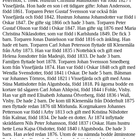
Petersson, f. 1844. Hustrun Christina Mattisdotter var född 1827 i
Vissefjärda. Hon hade en son i ett tidigare gifte: Johan Andersson,
född 1861. Torparen Peter Gustaf Svensson var också från
Vissefjärda och född 1842. Hustrun Johanna Johansdotter var född i
Oskar 1847. De gifte sig 1866 och hade 3 barn. Torparen Peter
Gustaf Olsson var född i Oskar 1847. Han gifte sig 1876 med Maria
Christina Niklasdotter, som var född i Karlslunda 1849. De fick 3
barn. Torparen Jonas Danielsson var född 1816 och änkling. Han
hade ett barn. Torparen Carl Johan Petersson flyttade till Klenemåla
från Arby 1873. Han var född 1835 i Nottebäck och gift med
Helena Jonsdotter från Madesjö, född 1833. De hade 3 barn.
Familjen flyttade bort 1878. Torparen Johan Svensson Smedberg
kom från Vissefjärda 1874. Han var född i Oskar 1848 och gift med
Wendla Svensdotter, född 1841 i Oskar. De hade 5 barn. Båtsman
var Johannes Törnros, född 1821 i Vissefjärda och gift med Anna
Stina Mattisdotter från Algutsboda, född 1818. På ägorna bodde en
kortare tid sågaren Carl Johan Ahlqvist, född 1844 i Fohle, Visby.
Han var gift med Elisabeth Johanna Öfverberg, född 1836 i Wall,
Visby. De hade 2 barn. De kom till Klenemåla från Döderhult 1875
men flyttade redan 1876 till Mörlunda. Korgmakaren Johannes
Pettersson var född i Arby 1813 och gift med Kristina Nilsdotter
från Kalmar, född 1834. De hade en dotter. År 1874 inflyttade
skräddaren Nils Peter Johansson, född 1837 i Oskar. Hans hustru
hette Lena Kajsa Olsdotter, född 1840 i Algutsboda. De hade 3
barn. Han avled redan 1876. Utom de nu nämnda bodde åtminstone