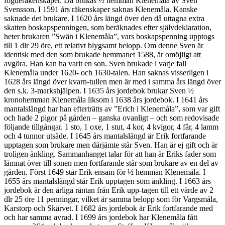
fogderäkenskaper. Då brukas ½ hemman Klenemåla av Sven
Svensson. I 1591 års räkenskaper saknas Klenemåla. Kanske
saknade det brukare. I 1620 års längd över den då uttagna extra
skatten boskapspenningen, som beräknades efter självdeklaration,
heter brukaren ”Swän i Klenemåla”, vars boskapspenning upptogs
till 1 dlr 29 öre, ett relativt blygsamt belopp. Om denne Sven är
identisk med den som brukade hemmanet 1588, är omöjligt att
avgöra. Han kan ha varit en son. Sven brukade i varje fall
Klenemåla under 1620- och 1630-talen. Han saknas visserligen i
1628 års längd över kvarn-tullen men är med i samma års längd över
den s.k. 3-markshjälpen. I 1635 års jordebok brukar Sven ½
kronohemman Klenemåla liksom i 1638 års jordebok. I 1641 års
mantalslängd har han efterträtts av ”Erich i Klenemåla”, som var gift
och hade 2 pigor på gården – ganska ovanligt – och som redovisade
följande tillgångar. 1 sto, 1 oxe, 1 stut, 4 kor, 4 kvigor, 4 får, 4 lamm
och 4 tunnor utsäde. I 1645 års mantalslängd är Erik fortfarande
upptagen som brukare men därjämte står Sven. Han är ej gift och är
troligen änkling. Sammanhanget talar för att han är Eriks fader som
lämnat över till sonen men fortfarande står som brukare av en del av
gården. Först 1649 står Erik ensam för ½ hemman Klenemåla. I
1655 års mantalslängd står Erik upptagen som änkling. I 1663 års
jordebok är den årliga räntan från Erik upp-tagen till ett värde av 2
dlr 25 öre 11 penningar, vilket är samma belopp som för Vargsmåla,
Karstorp och Skärvet. I 1682 års jordebok är Erik fortfarande med
och har samma avrad. I 1699 års jordebok har Klenemåla fått