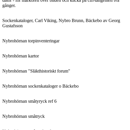
dator - för markören över bilden och klicka på ctrl-tangenten två
gånger.
Sockenkataloger, Carl Viking, Nybro Brunn, Bäckebo av Georg
Gustafsson
Nybrohörnan torpinventeringar
Nybrohörnan kartor
Nybrohörnan "Släkthistoriskt forum"
Nybrohörnan sockenkataloger o Bäckebo
Nybrohörnan småtyryck ref 6
Nybrohörnan småtryck