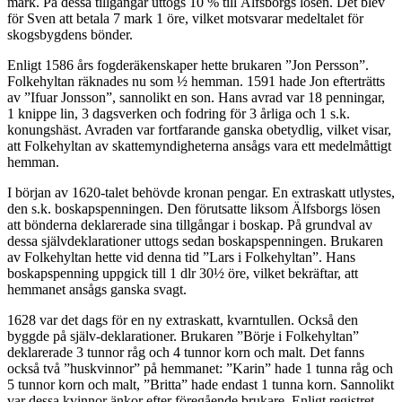
mark. På dessa tillgångar uttogs 10 % till Älfsborgs lösen. Det blev
för Sven att betala 7 mark 1 öre, vilket motsvarar medeltalet för
skogsbygdens bönder.
Enligt 1586 års fogderäkenskaper hette brukaren ”Jon Persson”.
Folkehyltan räknades nu som ½ hemman. 1591 hade Jon efterträtts
av ”Ifuar Jonsson”, sannolikt en son. Hans avrad var 18 penningar,
1 knippe lin, 3 dagsverken och fodring för 3 årliga och 1 s.k.
konungshäst. Avraden var fortfarande ganska obetydlig, vilket visar,
att Folkehyltan av skattemyndigheterna ansågs vara ett medelmåttigt
hemman.
I början av 1620-talet behövde kronan pengar. En extraskatt utlystes,
den s.k. boskapspenningen. Den förutsatte liksom Älfsborgs lösen
att bönderna deklarerade sina tillgångar i boskap. På grundval av
dessa självdeklarationer uttogs sedan boskapspenningen. Brukaren
av Folkehyltan hette vid denna tid ”Lars i Folkehyltan”. Hans
boskapspenning uppgick till 1 dlr 30½ öre, vilket bekräftar, att
hemmanet ansågs ganska svagt.
1628 var det dags för en ny extraskatt, kvarntullen. Också den
byggde på själv-deklarationer. Brukaren ”Börje i Folkehyltan”
deklarerade 3 tunnor råg och 4 tunnor korn och malt. Det fanns
också två ”huskvinnor” på hemmanet: ”Karin” hade 1 tunna råg och
5 tunnor korn och malt, ”Britta” hade endast 1 tunna korn. Sannolikt
var dessa kvinnor änkor efter föregående brukare. Enligt registret