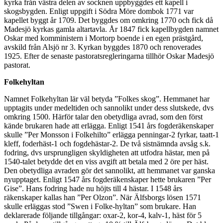
kyrka från västra delen av socknen uppbyggdes ett kapell i
skogsbygden. Enligt uppgift i Södra Möre dombok 1771 var
kapellet byggt år 1709. Det byggdes om omkring 1770 och fick då
Madesjö kyrkas gamla altartavla. År 1847 fick kapellbygden namnet
Oskar med komministern i Mortorp boende i en egen prästgård,
avskild från Alsjö nr 3. Kyrkan byggdes 1870 och renoverades
1925. Efter de senaste pastoratsregleringarna tillhör Oskar Madesjö
pastorat.
Folkehyltan
Namnet Folkehyltan lär väl betyda ”Folkes skog”. Hemmanet har
upptagits under medeltiden och sannolikt under dess slutskede, dvs
omkring 1500. Härför talar den obetydliga avrad, som den först
kände brukaren hade att erlägga. Enligt 1541 års fogderäkenskaper
skulle ”Per Monsson i Folkehilto” erlägga penningar-2 fyrkar, taatt-1
kleff, foderhäst-1 och fogdehästar-2. De två sistnämnda avsåg s.k.
fodring, dvs ursprungligen skyldigheten att utfodra hästar, men på
1540-talet betydde det en viss avgift att betala med 2 öre per häst.
Den obetydliga avraden gör det sannolikt, att hemmanet var ganska
nyupptaget. Enligt 1547 års fogderäkenskaper hette brukaren ”Per
Gise”. Hans fodring hade nu höjts till 4 hästar. I 1548 års
räkenskaper kallas han ”Per Olzon”. När Älfsborgs lösen 1571
skulle erläggas stod ”Swen i Folke-hyltan” som brukare. Han
deklarerade följande tillgångar: oxar-2, kor-4, kalv-1, häst för 5