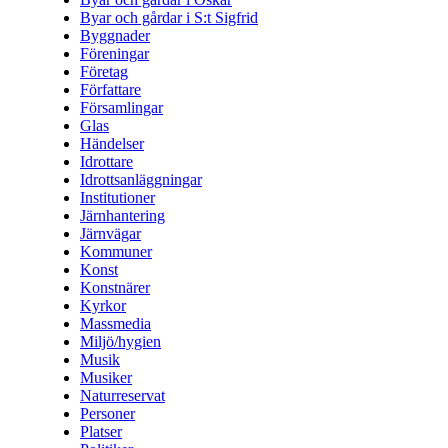
Byar och gårdar i S:t Sigfrid
Byggnader
Föreningar
Företag
Författare
Församlingar
Glas
Händelser
Idrottare
Idrottsanläggningar
Institutioner
Järnhantering
Järnvägar
Kommuner
Konst
Konstnärer
Kyrkor
Massmedia
Miljö/hygien
Musik
Musiker
Naturreservat
Personer
Platser