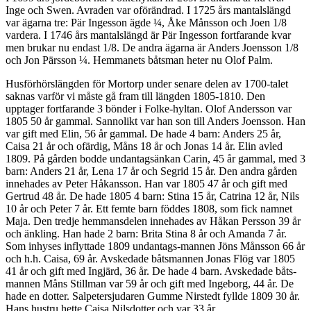
Inge och Swen. Avraden var oförändrad. I 1725 års mantalslängd
var ägarna tre: Pär Ingesson ägde ¼, Åke Månsson och Joen 1/8
vardera. I 1746 års mantalslängd är Pär Ingesson fortfarande kvar
men brukar nu endast 1/8. De andra ägarna är Anders Joensson 1/8
och Jon Pärsson ¼. Hemmanets båtsman heter nu Olof Palm.
Husförhörslängden för Mortorp under senare delen av 1700-talet
saknas varför vi måste gå fram till längden 1805-1810. Den
upptager fortfarande 3 bönder i Folke-hyltan. Olof Andersson var
1805 50 år gammal. Sannolikt var han son till Anders Joensson. Han
var gift med Elin, 56 år gammal. De hade 4 barn: Anders 25 år,
Caisa 21 år och ofärdig, Måns 18 år och Jonas 14 år. Elin avled
1809. På gården bodde undantagsänkan Carin, 45 år gammal, med 3
barn: Anders 21 år, Lena 17 år och Segrid 15 år. Den andra gården
innehades av Peter Håkansson. Han var 1805 47 år och gift med
Gertrud 48 år. De hade 1805 4 barn: Stina 15 år, Catrina 12 år, Nils
10 år och Peter 7 år. Ett femte barn föddes 1808, som fick namnet
Maja. Den tredje hemmansdelen innehades av Håkan Persson 39 år
och änkling. Han hade 2 barn: Brita Stina 8 år och Amanda 7 år.
Som inhyses inflyttade 1809 undantags-mannen Jöns Månsson 66 år
och h.h. Caisa, 69 år. Avskedade båtsmannen Jonas Flög var 1805
41 år och gift med Ingjärd, 36 år. De hade 4 barn. Avskedade båts-
mannen Måns Stillman var 59 år och gift med Ingeborg, 44 år. De
hade en dotter. Salpetersjudaren Gumme Nirstedt fyllde 1809 30 år.
Hans hustru hette Cajsa Nilsdotter och var 33 år.