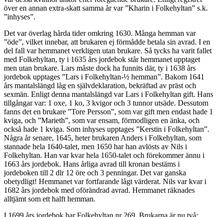
över en annan extra-skatt samma år var ”Kharin i Folkehyltan” s.k.
”inhyses”.
Det var överlag hårda tider omkring 1630. Många hemman var
”öde”, vilket innebar, att brukaren ej förmådde betala sin avrad. I en
del fall var hemmanet verkligen utan brukare. Så tycks ha varit fallet
med Folkehyltan, ty i 1635 års jordebok står hemmanet upptaget
men utan brukare. Lars måste dock ha funnits där, ty i 1638 års
jordebok upptages ”Lars i Folkehyltan-½ hemman”. Bakom 1641
års mantalslängd låg en självdeklaration, bekräftad av präst och
sexmän. Enligt denna mantalslängd var Lars i Folkehyltan gift. Hans
tillgångar var: 1 oxe, 1 ko, 3 kvigor och 3 tunnor utsäde. Dessutom
fanns det en brukare ”Tore Persson”, som var gift men endast hade 1
kviga, och ”Marieth”, som var ensam, förmodligen en änka, och
också hade 1 kviga. Som inhyses upptages ”Kerstin i Folkehyltan”.
Några år senare, 1645, heter brukaren Anders i Folkehyltan, som
stannade hela 1640-talet, men 1650 har han avlösts av Nils i
Folkehyltan. Han var kvar hela 1650-talet och förekommer ännu i
1663 års jordebok. Hans årliga avrad till kronan bestäms i
jordeboken till 2 dlr 12 öre och 3 penningar. Det var ganska
obetydligt! Hemmanet var fortfarande lågt värderat. Nils var kvar i
1682 års jordebok med oförändrad avrad. Hemmanet räknades
alltjämt som ett halft hemman.
I 1699 års jordebok har Folkehyltan nr 269. Brukarna är nu två: