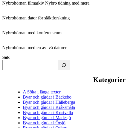
Nybrohörnan filmarkiv Nybro tidning med mera
Nybrohörnan dator för släktforskning
Nybrohörnan med konferensrum
Nybrohörnan med en av två datorer
Sök
Kategorier
A Söka i långa texter
Byar och gårdar i Bäckebo
Byar och gårdar i Hälleberga
Byar och gårdar i Kråksmåla
Byar och gårdar i Kristvalla
Byar och gårdar i Madesjö
Byar och gårdar i Örsjö
Byar och gårdar i Oskar