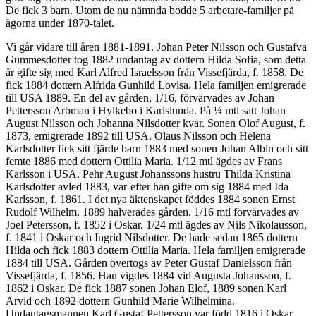
De fick 3 barn. Utom de nu nämnda bodde 5 arbetare-familjer på
ägorna under 1870-talet.
Vi går vidare till åren 1881-1891. Johan Peter Nilsson och Gustafva
Gummesdotter tog 1882 undantag av dottern Hilda Sofia, som detta
år gifte sig med Karl Alfred Israelsson från Vissefjärda, f. 1858. De
fick 1884 dottern Alfrida Gunhild Lovisa. Hela familjen emigrerade
till USA 1889. En del av gården, 1/16, förvärvades av Johan
Pettersson Arbman i Hylkebo i Karlslunda. På ¼ mtl satt Johan
August Nilsson och Johanna Nilsdotter kvar. Sonen Olof August, f.
1873, emigrerade 1892 till USA. Olaus Nilsson och Helena
Karlsdotter fick sitt fjärde barn 1883 med sonen Johan Albin och sitt
femte 1886 med dottern Ottilia Maria. 1/12 mtl ägdes av Frans
Karlsson i USA. Pehr August Johanssons hustru Thilda Kristina
Karlsdotter avled 1883, var-efter han gifte om sig 1884 med Ida
Karlsson, f. 1861. I det nya äktenskapet föddes 1884 sonen Ernst
Rudolf Wilhelm. 1889 halverades gården. 1/16 mtl förvärvades av
Joel Petersson, f. 1852 i Oskar. 1/24 mtl ägdes av Nils Nikolausson,
f. 1841 i Oskar och Ingrid Nilsdotter. De hade sedan 1865 dottern
Hilda och fick 1883 dottern Ottilia Maria. Hela familjen emigrerade
1884 till USA. Gården övertogs av Peter Gustaf Danielsson från
Vissefjärda, f. 1856. Han vigdes 1884 vid Augusta Johansson, f.
1862 i Oskar. De fick 1887 sonen Johan Elof, 1889 sonen Karl
Arvid och 1892 dottern Gunhild Marie Wilhelmina.
Undantagsmannen Karl Gustaf Pettersson var född 1816 i Oskar