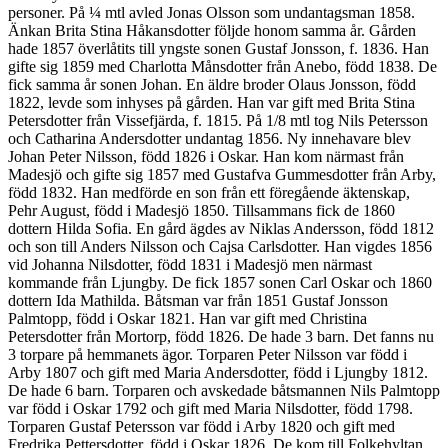
personer. På ¼ mtl avled Jonas Olsson som undantagsman 1858.
Änkan Brita Stina Håkansdotter följde honom samma år. Gården
hade 1857 överlåtits till yngste sonen Gustaf Jonsson, f. 1836. Han
gifte sig 1859 med Charlotta Månsdotter från Anebo, född 1838. De
fick samma år sonen Johan. En äldre broder Olaus Jonsson, född
1822, levde som inhyses på gården. Han var gift med Brita Stina
Petersdotter från Vissefjärda, f. 1815. På 1/8 mtl tog Nils Petersson
och Catharina Andersdotter undantag 1856. Ny innehavare blev
Johan Peter Nilsson, född 1826 i Oskar. Han kom närmast från
Madesjö och gifte sig 1857 med Gustafva Gummesdotter från Arby,
född 1832. Han medförde en son från ett föregående äktenskap,
Pehr August, född i Madesjö 1850. Tillsammans fick de 1860
dottern Hilda Sofia. En gård ägdes av Niklas Andersson, född 1812
och son till Anders Nilsson och Cajsa Carlsdotter. Han vigdes 1856
vid Johanna Nilsdotter, född 1831 i Madesjö men närmast
kommande från Ljungby. De fick 1857 sonen Carl Oskar och 1860
dottern Ida Mathilda. Båtsman var från 1851 Gustaf Jonsson
Palmtopp, född i Oskar 1821. Han var gift med Christina
Petersdotter från Mortorp, född 1826. De hade 3 barn. Det fanns nu
3 torpare på hemmanets ägor. Torparen Peter Nilsson var född i
Arby 1807 och gift med Maria Andersdotter, född i Ljungby 1812.
De hade 6 barn. Torparen och avskedade båtsmannen Nils Palmtopp
var född i Oskar 1792 och gift med Maria Nilsdotter, född 1798.
Torparen Gustaf Petersson var född i Arby 1820 och gift med
Fredrika Pettersdotter, född i Oskar 1826. De kom till Folkehyltan