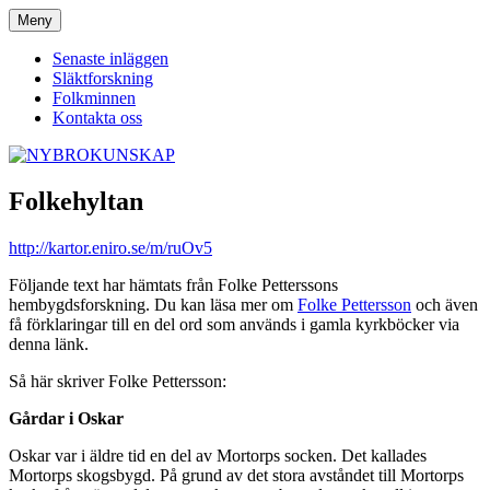
Hoppa
Meny
NYBROKUNSKAP
till
innehåll
Senaste inläggen
Släktforskning
Folkminnen
Kontakta oss
Folkehyltan
http://kartor.eniro.se/m/ruOv5
Följande text har hämtats från Folke Petterssons
hembygdsforskning. Du kan läsa mer om
Folke Pettersson
och även
få förklaringar till en del ord som används i gamla kyrkböcker via
denna länk.
Så här skriver Folke Pettersson:
Gårdar i Oskar
Oskar var i äldre tid en del av Mortorps socken. Det kallades
Mortorps skogsbygd. På grund av det stora avståndet till Mortorps