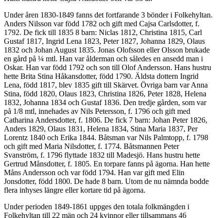
Under åren 1830-1849 fanns det fortfarande 3 bönder i Folkehyltan.
Anders Nilsson var född 1782 och gift med Cajsa Carlsdotter, f.
1792. De fick till 1835 8 barn: Niclas 1812, Christina 1815, Carl
Gustaf 1817, Ingrid Lena 1823, Peter 1827, Johanna 1829, Olaus
1832 och Johan August 1835. Jonas Olofsson eller Olsson brukade
en gård på ¼ mtl. Han var ålderman och således en ansedd man i
Oskar. Han var född 1792 och son till Olof Andersson. Hans hustru
hette Brita Stina Håkansdotter, född 1790. Äldsta dottern Ingrid
Lena, född 1817, blev 1835 gift till Skärvet. Övriga barn var Anna
Stina, född 1820, Olaus 1823, Christina 1826, Peter 1828, Helena
1832, Johanna 1834 och Gustaf 1836. Den tredje gården, som var
på 1/8 mtl, innehades av Nils Petersson, f. 1796 och gift med
Catharina Andersdotter, f. 1806. De fick 7 barn: Johan Peter 1826,
Anders 1829, Olaus 1831, Helena 1834, Stina Maria 1837, Per
Lorentz 1840 och Erika 1844. Båtsman var Nils Palmtopp, f. 1798
och gift med Maria Nilsdotter, f. 1774. Båtsmannen Peter
Svanström, f. 1796 flyttade 1832 till Madesjö. Hans hustru hette
Gertrud Månsdotter, f. 1805. En torpare fanns på ägorna. Han hette
Måns Andersson och var född 1794. Han var gift med Elin
Jonsdotter, född 1800. De hade 8 barn. Utom de nu nämnda bodde
flera inhyses längre eller kortare tid på ägorna.
Under perioden 1849-1861 uppges den totala folkmängden i
Folkehyltan till 22 män och 24 kvinnor eller tillsammans 46