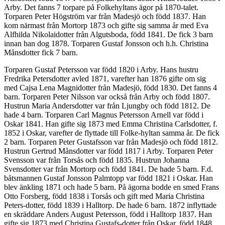
Arby. Det fanns 7 torpare på Folkehyltans ägor på 1870-talet.
Torparen Peter Högström var från Madesjö och född 1837. Han
kom närmast från Mortorp 1873 och gifte sig samma år med Eva
Alfhilda Nikolaidotter från Algutsboda, född 1841. De fick 3 barn
innan han dog 1878. Torparen Gustaf Jonsson och h.h. Christina
Månsdotter fick 7 barn.
Torparen Gustaf Petersson var född 1820 i Arby. Hans hustru
Fredrika Petersdotter avled 1871, varefter han 1876 gifte om sig
med Cajsa Lena Magnidotter från Madesjö, född 1830. Det fanns 4
barn. Torparen Peter Nilsson var också från Arby och född 1807.
Hustrun Maria Andersdotter var från Ljungby och född 1812. De
hade 4 barn. Torparen Carl Magnus Petersson Arnell var född i
Oskar 1841. Han gifte sig 1873 med Emma Christina Carlsdotter, f.
1852 i Oskar, varefter de flyttade till Folke-hyltan samma år. De fick
2 barn. Torparen Peter Gustafsson var från Madesjö och född 1812.
Hustrun Gertrud Månsdotter var född 1817 i Arby. Torparen Peter
Svensson var från Torsås och född 1835. Hustrun Johanna
Svensdotter var från Mortorp och född 1841. De hade 5 barn. F.d.
båtsmannen Gustaf Jonsson Palmtopp var född 1821 i Oskar. Han
blev änkling 1871 och hade 5 barn. På ägorna bodde en smed Frans
Otto Forsberg, född 1838 i Torsås och gift med Maria Christina
Peters-dotter, född 1839 i Halltorp. De hade 6 barn. 1872 inflyttade
en skräddare Anders August Petersson, född i Halltorp 1837. Han
gifte sig 1873 med Christina Gustafs-dotter från Oskar, född 1848.