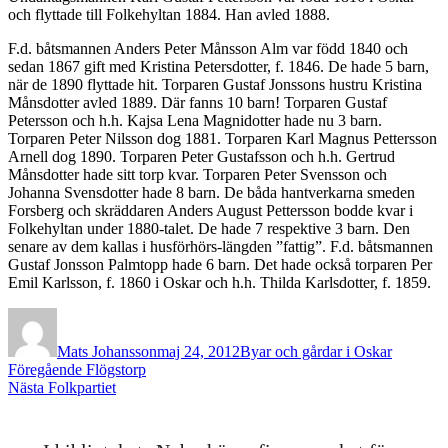
och flyttade till Folkehyltan 1884. Han avled 1888.
F.d. båtsmannen Anders Peter Månsson Alm var född 1840 och
sedan 1867 gift med Kristina Petersdotter, f. 1846. De hade 5 barn,
när de 1890 flyttade hit. Torparen Gustaf Jonssons hustru Kristina
Månsdotter avled 1889. Där fanns 10 barn! Torparen Gustaf
Petersson och h.h. Kajsa Lena Magnidotter hade nu 3 barn.
Torparen Peter Nilsson dog 1881. Torparen Karl Magnus Pettersson
Arnell dog 1890. Torparen Peter Gustafsson och h.h. Gertrud
Månsdotter hade sitt torp kvar. Torparen Peter Svensson och
Johanna Svensdotter hade 8 barn. De båda hantverkarna smeden
Forsberg och skräddaren Anders August Pettersson bodde kvar i
Folkehyltan under 1880-talet. De hade 7 respektive 3 barn. Den
senare av dem kallas i husförhörs-längden ”fattig”. F.d. båtsmannen
Gustaf Jonsson Palmtopp hade 6 barn. Det hade också torparen Per
Emil Karlsson, f. 1860 i Oskar och h.h. Thilda Karlsdotter, f. 1859.
Författare
Publicerat
Kategorier
den
Mats Johansson
maj 24, 2012
Byar och gårdar i Oskar
Inläggsnavigering
Föregående
Föregående
Flögstorp
Nästa
inlägg:
Nästa
Folkpartiet
inlägg: