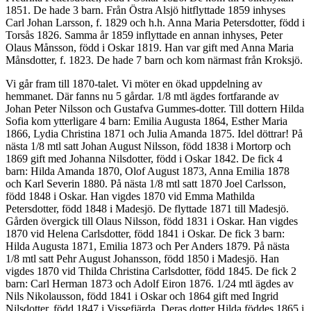
1851. De hade 3 barn. Från Östra Alsjö hitflyttade 1859 inhyses
Carl Johan Larsson, f. 1829 och h.h. Anna Maria Petersdotter, född i
Torsås 1826. Samma år 1859 inflyttade en annan inhyses, Peter
Olaus Månsson, född i Oskar 1819. Han var gift med Anna Maria
Månsdotter, f. 1823. De hade 7 barn och kom närmast från Kroksjö.
Vi går fram till 1870-talet. Vi möter en ökad uppdelning av
hemmanet. Där fanns nu 5 gårdar. 1/8 mtl ägdes fortfarande av
Johan Peter Nilsson och Gustafva Gummes-dotter. Till dottern Hilda
Sofia kom ytterligare 4 barn: Emilia Augusta 1864, Esther Maria
1866, Lydia Christina 1871 och Julia Amanda 1875. Idel döttrar! På
nästa 1/8 mtl satt Johan August Nilsson, född 1838 i Mortorp och
1869 gift med Johanna Nilsdotter, född i Oskar 1842. De fick 4
barn: Hilda Amanda 1870, Olof August 1873, Anna Emilia 1878
och Karl Severin 1880. På nästa 1/8 mtl satt 1870 Joel Carlsson,
född 1848 i Oskar. Han vigdes 1870 vid Emma Mathilda
Petersdotter, född 1848 i Madesjö. De flyttade 1871 till Madesjö.
Gården övergick till Olaus Nilsson, född 1831 i Oskar. Han vigdes
1870 vid Helena Carlsdotter, född 1841 i Oskar. De fick 3 barn:
Hilda Augusta 1871, Emilia 1873 och Per Anders 1879. På nästa
1/8 mtl satt Pehr August Johansson, född 1850 i Madesjö. Han
vigdes 1870 vid Thilda Christina Carlsdotter, född 1845. De fick 2
barn: Carl Herman 1873 och Adolf Eiron 1876. 1/24 mtl ägdes av
Nils Nikolausson, född 1841 i Oskar och 1864 gift med Ingrid
Nilsdotter, född 1847 i Vissefjärda. Deras dotter Hilda föddes 1865 i