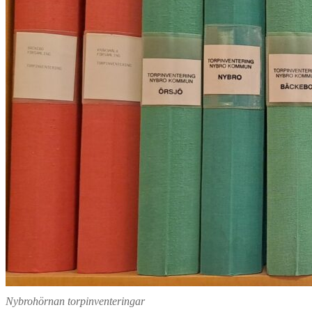
Nybrohörnan torpinventeringar