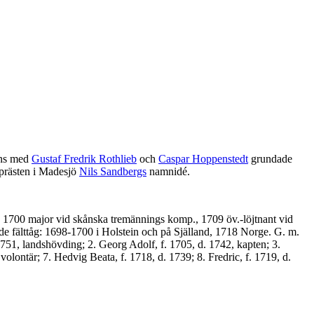
ans med
Gustaf Fredrik Rothlieb
och
Caspar Hoppenstedt
grundade
 prästen i Madesjö
Nils Sandbergs
namnidé.
n, 1700 major vid skånska tremännings komp., 1709 öv.-löjtnant vid
de fälttåg: 1698-1700 i Holstein och på Själland, 1718 Norge. G. m.
1751, landshövding; 2. Georg Adolf, f. 1705, d. 1742, kapten; 3.
volontär; 7. Hedvig Beata, f. 1718, d. 1739; 8. Fredric, f. 1719, d.