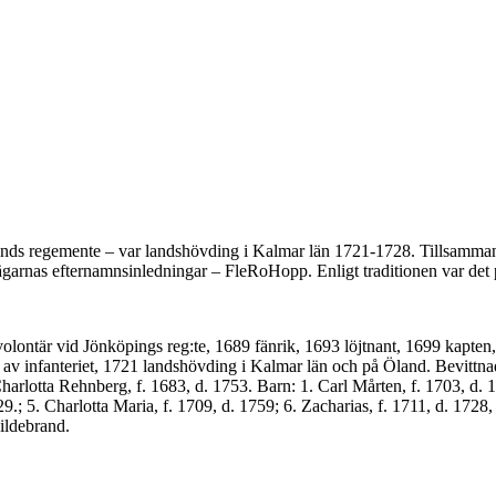
lands regemente – var landshövding i Kalmar län 1721-1728. Tillsamm
ägarnas efternamnsinledningar – FleRoHopp. Enligt traditionen var det
 volontär vid Jönköpings reg:te, 1689 fänrik, 1693 löjtnant, 1699 kapte
 av infanteriet, 1721 landshöv­ding i Kalmar län och på Öland. Bevittna
harlotta Rehnberg, f. 1683, d. 1753. Barn: 1. Carl Mårten, f. 1703, d. 
9.; 5. Charlotta Maria, f. 1709, d. 1759; 6. Zacharias, f. 1711, d. 1728, 
ildebrand.