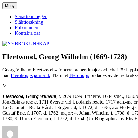
Hoppa
Meny
NYBROKUNSKAP
till
innehåll
Senaste inläggen
Släktforskning
Folkminnen
Kontakta oss
Fleetwood, Georg Wilhelm (1669-1728)
Georg Vilhelm Fleetwood – friherre, generalmajor och chef för Upp
han
Flerohopps järnbruk
. Namnet
Flerohopp
bildades av de tre bruks
MJ
Fleetwood, Georg Wilhelm
,
f. 26/9 1699. Friherre. 1684 stud., 1686
Jönköpings reg:te, 1711 överste vid Upplands reg:te, 1717 gen.-major
1:o Charlotta Beata Hård af Segerstad, f. 1672, d. 1696; 2:o Hedvig C
Gustaf Eric, f. 1707, d. 1762, major; 4. Johan Wilhelm, f. 1708, d. 172
1730; 9. Ulrika Eleonora, f. 1722, d. 1754. (Ur Biographica av Elis H
Författare
Publicerat
Kategorier
den