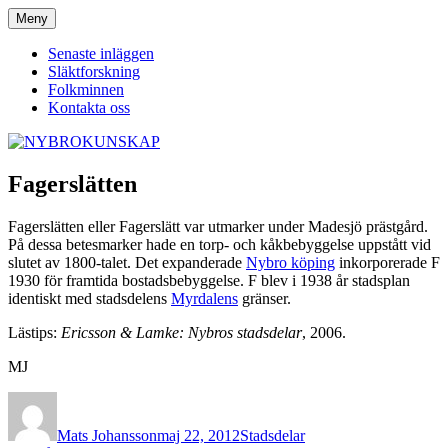
Hoppa
Meny
NYBROKUNSKAP
till
innehåll
Senaste inläggen
Släktforskning
Folkminnen
Kontakta oss
Fagerslätten
Fagerslätten eller Fagerslätt var utmarker under Madesjö prästgård.
På dessa betesmarker hade en torp- och kåkbebyggelse uppstått vid
slutet av 1800-talet. Det expanderade
Nybro köping
inkorporerade F
1930 för framtida bostadsbebyggelse. F blev i 1938 år stadsplan
identiskt med stadsdelens
Myrdalens
gränser.
Lästips:
Ericsson & Lamke: Nybros stadsdelar
, 2006.
MJ
Författare
Publicerat
Kategorier
den
Mats Johansson
maj 22, 2012
Stadsdelar