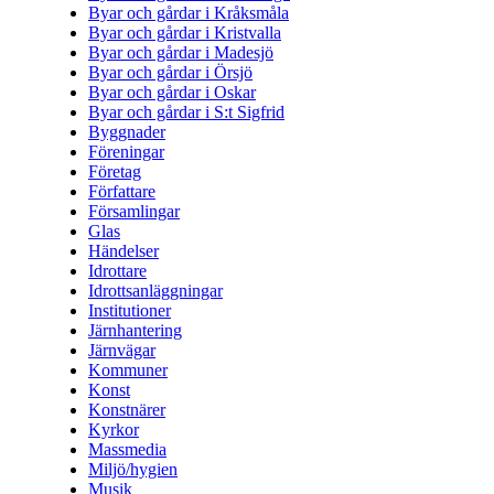
Byar och gårdar i Kråksmåla
Byar och gårdar i Kristvalla
Byar och gårdar i Madesjö
Byar och gårdar i Örsjö
Byar och gårdar i Oskar
Byar och gårdar i S:t Sigfrid
Byggnader
Föreningar
Företag
Författare
Församlingar
Glas
Händelser
Idrottare
Idrottsanläggningar
Institutioner
Järnhantering
Järnvägar
Kommuner
Konst
Konstnärer
Kyrkor
Massmedia
Miljö/hygien
Musik