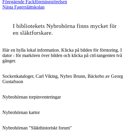
Inläggsnavigering
Föregående
Föregående
Fackföreningsrörelsen
Nästa
inlägg:
Nästa
Fagerslättskolan
inlägg:
I bibliotekets Nybrohörna finns mycket för
en släktforskare.
Här en hylla lokal information. Klicka på bilden för förstoring. I
dator - för markören över bilden och klicka på ctrl-tangenten två
gånger.
Sockenkataloger, Carl Viking, Nybro Brunn, Bäckebo av Georg
Gustafsson
Nybrohörnan torpinventeringar
Nybrohörnan kartor
Nybrohörnan "Släkthistoriskt forum"