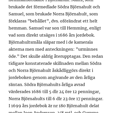
brukade det förmedlade Södra Björnahult och
Samuel, som brukade Norra Björnahult, som
förklaras ”behållet”, dvs. oförändrat ett helt
hemman. Samuel var son till Hemming, enligt
vad som direkt utsäges i 1686 års jordebok.
Björnahultsmåla släpar med i de kamerala
akterna men med anteckningen: ”urminnes
öde.” Det skulle aldrig återupptagas. Den redan
tidigare konstaterade skillnaden mellan Södra
och Norra Björnahult åskådliggörs direkt i
jordeboken genom angivande av den årliga
räntan. Södra Björnahults årliga avrad
värderades 1686 till 5 dlr 24 öre 12 penningar,
Norra Björnahults till 6 dlr 23 öre 17 penningar.
I 1699 års jordebok är nr 180 Björnahult delat
mellan Joen Andersson, 3/8 mtl, och Gumme,