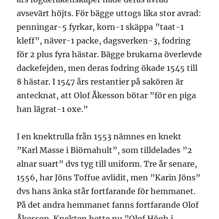
avsevärt höjts. För bägge uttogs lika stor avrad:
penningar-5 fyrkar, korn-1 skäppa ”taat-1
kleff”, näver-1 packe, dagsverken-3, fodring
för 2 plus fyra hästar. Bägge brukarna överlevde
dackefejden, men deras fodring ökade 1545 till
8 hästar. I 1547 års restantier på sakören är
antecknat, att Olof Åkesson bötar ”för en piga
han lägrat-1 oxe.”
I en knektrulla från 1553 nämnes en knekt
”Karl Masse i Biörnahult”, som tilldelades ”2
alnar suart” dvs tyg till uniform. Tre år senare,
1556, har Jöns Toffue avlidit, men ”Karin Jöns”
dvs hans änka står fortfarande för hemmanet.
På det andra hemmanet fanns fortfarande Olof
Åkesson. Knekten hette nu ”Olof Högh i