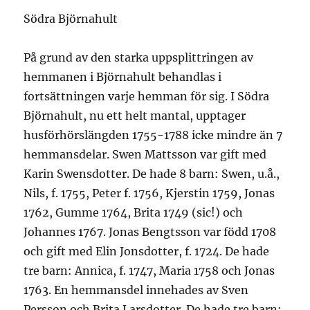
Södra Björnahult
På grund av den starka uppsplittringen av
hemmanen i Björnahult behandlas i
fortsättningen varje hemman för sig. I Södra
Björnahult, nu ett helt mantal, upptager
husförhörslängden 1755-1788 icke mindre än 7
hemmansdelar. Swen Mattsson var gift med
Karin Swensdotter. De hade 8 barn: Swen, u.å.,
Nils, f. 1755, Peter f. 1756, Kjerstin 1759, Jonas
1762, Gumme 1764, Brita 1749 (sic!) och
Johannes 1767. Jonas Bengtsson var född 1708
och gift med Elin Jonsdotter, f. 1724. De hade
tre barn: Annica, f. 1747, Maria 1758 och Jonas
1763. En hemmansdel innehades av Sven
Persson och Brita Larsdotter. De hade tre barn: