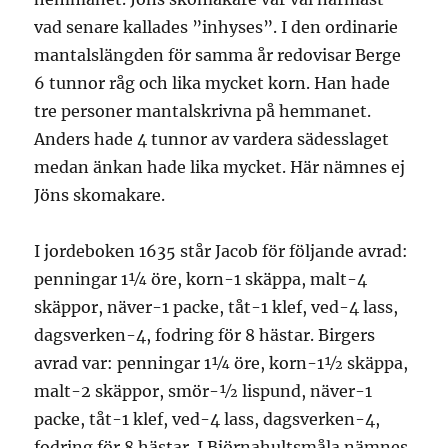
vad senare kallades ”inhyses”. I den ordinarie
mantalslängden för samma år redovisar Berge
6 tunnor råg och lika mycket korn. Han hade
tre personer mantalskrivna på hemmanet.
Anders hade 4 tunnor av vardera sädesslaget
medan änkan hade lika mycket. Här nämnes ej
Jöns skomakare.
I jordeboken 1635 står Jacob för följande avrad:
penningar 1¼ öre, korn-1 skäppa, malt-4
skäppor, näver-1 packe, tåt-1 klef, ved-4 lass,
dagsverken-4, fodring för 8 hästar. Birgers
avrad var: penningar 1¼ öre, korn-1½ skäppa,
malt-2 skäppor, smör-½ lispund, näver-1
packe, tåt-1 klef, ved-4 lass, dagsverken-4,
fodring för 8 hästar. I Björnahultsmåla nämnes