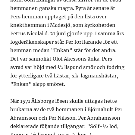
hemmanen ganska magra. Fyra år senare är
Pers hemman upptaget på den lista över
knekthemman i Madesjö, som kyrkoherden
Petrus Nicolai d. 21 juni gjorde upp. I samma års
fogderäkenskaper står Per fortfarande för ett
hemman medan ”Enkan” står för det andra.
Det var sannolikt Olof Åkessons änka. Pers
avrad var höjd med ½ lispund smör och fodring
för ytterligare två hästar, s.k. lagmanshästar,
”Enkan” slapp smöret.
När 1571 Älfsborgs lösen skulle uttagas hette
brukarna av de två hemmanen i Björnahult Per
Abramsson och Per Nilsson. Per Abrahamsson
deklarerade följande tillgångar: ”Sölf-½ lod,
Koppar-½ lispund, oxar-2, kor-4,