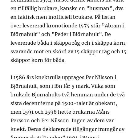
en tillfällig brukare, kanske en ”husman”, dvs
en faktisk men inofficiell brukare. På listan
över levererad kronotionde 1575 står ”Abram i
Biörnahult” och ”Peder i Biörnahult”. De
levererade båda 1 skäppa råg och 1 skäppa korn,
svarande mot en skörd av 15 skäppor råg och 15
skäppor korn för båda.
I 1586 års knektrulla upptages Per Nilsson i
Björnahult, som i lön får 5 mark. Vilka som
brukade Björnahults två hemman under de två
sista decennierna på 1500-talet är obekant,
men 1591 och 1598 hette brukarna Måns
Persson och Per Nilsson. Ingen av dem var
knekt. Deras deklarerade tillgångar framgår av
”rumpeskattlängden” 1601. ”Mons i