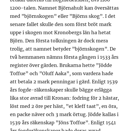
1200-talen. Namnet Björnahult kan översättas
med ”björnskogen” eller ”Björns skog”. I det
senare fallet skulle den som först bröt mark
uppe i skogen mot Kronobergs län ha hetat
Björn. Den första tolkningen är dock mera
trolig, att namnet betyder ”björnskogen”. De
två hemmanen nämns första gången i 1533 års
register över gärden. Brukarna hette ”Jödde
Toffue” och ”Oluff Aaka”, som vardera hade
att betala 2 mark penningar i gärd. Enligt 1539
års fogde-räkenskaper skulle bägge erlägga
lika stor avrad till Kronan: fodring för 2 hästar,
löst med 2 öre per häst, ”et kleff taat”, en öra,
en packe näver och 3 mark örtug. Jödde kallas i
1539 års räkenskap ”Jöns Toffue”. Enligt 1541
års fogderäkenskaper hade deras avrad