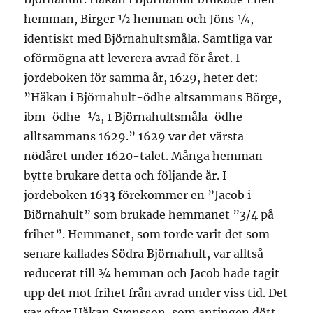
hemman, Birger ½ hemman och Jöns ¼,
identiskt med Björnahultsmåla. Samtliga var
oförmögna att leverera avrad för året. I
jordeboken för samma år, 1629, heter det:
”Håkan i Björnahult-ödhe altsammans Börge,
ibm-ödhe-½, 1 Björnahultsmåla-ödhe
alltsammans 1629.” 1629 var det värsta
nödåret under 1620-talet. Många hemman
bytte brukare detta och följande år. I
jordeboken 1633 förekommer en ”Jacob i
Biörnahult” som brukade hemmanet ”3/4 på
frihet”. Hemmanet, som torde varit det som
senare kallades Södra Björnahult, var alltså
reducerat till ¾ hemman och Jacob hade tagit
upp det mot frihet från avrad under viss tid. Det
var efter Håkan Svensson, som antingen dött