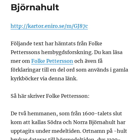
Björnahult
http://kartor.eniro.se/m/GJ87c
Följande text har hämtats från Folke
Petterssons hembygdsforskning. Du kan läsa
mer om
Folke Pettersson
och även få
förklaringar till en del ord som används i gamla
kyrkböcker via denna länk.
Så här skriver Folke Pettersson:
De två hemmanen, som från 1600-talets slut
kom att kallas Södra och Norra Björnahult har
upptagits under medeltiden. Ortnamn på -hult
brukar dateras till högmedeltiden, dvs 1100-