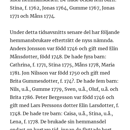
Stina, f. 1762, Jonas 1764, Gumme 1767, Jonas
1771 och Måns 1774.
Under detta tidsavsnitts senare del har följande
hemmansbrukare efterträtt de nyss nämnda.
Anders Jonsson var född 1746 och gift med Elin
Månsdotter, född 1748. De hade fyra barn:
Cathrina, f. 1771, Stina 1775, Måns 1778, Maria
1781. Jon Nilsson var född 1750 och gift med
Brita Gummesdotter, f. 174?. De hade fem barn:
Nils, u.å., Gumme 1779, Sven, u.å., Oluf, u.å. och
Brita 1786. Peter Bergesson var född 1746 och
gift med Lars Perssons dotter Elin Larsdotter, f.
1748. De hade tre barn: Caisa, u.å., Stina, u.å.,
Lena, f. 1778. De brukade sin hemmansdel
endast en kortare tid, innan de flyttade bort.