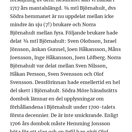
1717 års mantalslängd. ¾ mtl Björnahult, dvs
Södra hemmanet är nu uppdelat mellan icke
mindre än sju (7!) brukare och Norra
Björnahult mellan fyra. Följande brukare hade
delat ¾ mtl Björnahult: Sven Olofsson, Israel
Jönsson, änkan Gunnel, Joen Håkansson, Måns
Joensson, Inge Håkansson, Joen Löfberg. Norra
Björnahult var delat mellan Sven Nilsson,
Håkan Persson, Sven Svensson och Olof
Svensson. Dessförinnan hade emellertid en hel
del skett i Björnahult. Södra Möre häradsrätts
dombok lämnar en del upplysningar om
förhållandena i Björnahult under 1700-talets
första decennier. De är inte smickrande. Enligt
1706 års dombok måste Hemming Jonsson
böta för ett slag och en örfil han givit Olof