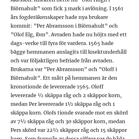
Biörnahult” som fick 3 mark i avlöning. I 1561
års fogderäkenskaper hade nya brukare
kommit: ”Per Abramsson i Biörnahult” och
”Olof Elg, ibm”. Avraden hade nu höjts med ett
dags-verke till fyra för vardera. 1565 hade
bägge hemmanen anslagits till knektunderhåll
och var följaktligen befriade från avraden.
Brukarna var ”Per Abramsson” och ”Oloff i
Biörnahult”. Ett mått på hemmanen är den
kronotionde de levererade 1565. Oloff
levererade ½ skäppa råg och 2 skäppor korn,
medan Per levererade 1½ skäppa råg och 1
skäppa korn. Olofs tionde svarade mot en skörd
av 7½ skäppa råg och 30 skäppor korn, medan
Pers skörd var 22½ skäppor råg och 15 skäppor
korn. Som framgår av dessa siffror var de båda