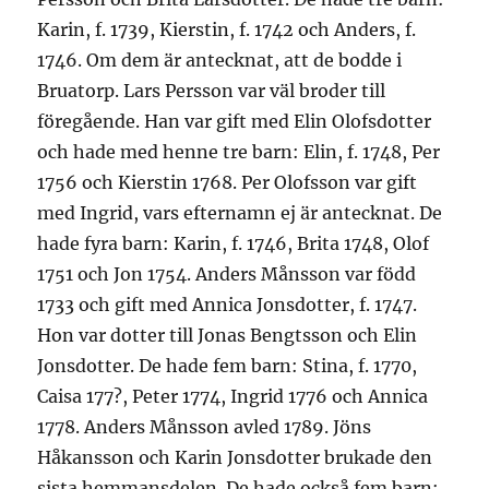
Karin, f. 1739, Kierstin, f. 1742 och Anders, f.
1746. Om dem är antecknat, att de bodde i
Bruatorp. Lars Persson var väl broder till
föregående. Han var gift med Elin Olofsdotter
och hade med henne tre barn: Elin, f. 1748, Per
1756 och Kierstin 1768. Per Olofsson var gift
med Ingrid, vars efternamn ej är antecknat. De
hade fyra barn: Karin, f. 1746, Brita 1748, Olof
1751 och Jon 1754. Anders Månsson var född
1733 och gift med Annica Jonsdotter, f. 1747.
Hon var dotter till Jonas Bengtsson och Elin
Jonsdotter. De hade fem barn: Stina, f. 1770,
Caisa 177?, Peter 1774, Ingrid 1776 och Annica
1778. Anders Månsson avled 1789. Jöns
Håkansson och Karin Jonsdotter brukade den
sista hemmansdelen. De hade också fem barn: