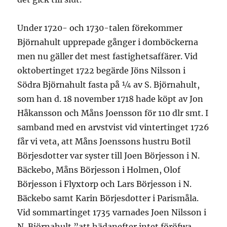
Under 1720- och 1730-talen förekommer
Björnahult upprepade gånger i domböckerna
men nu gäller det mest fastighetsaffärer. Vid
oktobertinget 1722 begärde Jöns Nilsson i
Södra Björnahult fasta på ¼ av S. Björnahult,
som han d. 18 november 1718 hade köpt av Jon
Håkansson och Måns Joensson för 110 dlr smt. I
samband med en arvstvist vid vintertinget 1726
får vi veta, att Måns Joenssons hustru Botil
Börjesdotter var syster till Joen Börjesson i N.
Bäckebo, Måns Börjesson i Holmen, Olof
Börjesson i Flyxtorp och Lars Börjesson i N.
Bäckebo samt Karin Börjesdotter i Parismåla.
Vid sommartinget 1735 varnades Joen Nilsson i
N. Björnahult ”att hädanefter intet föröfwa