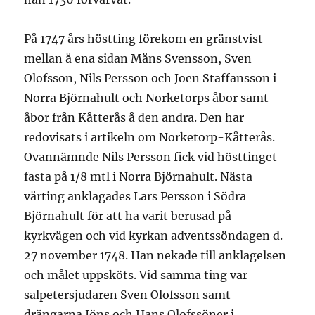
På 1747 års höstting förekom en gränstvist
mellan å ena sidan Måns Svensson, Sven
Olofsson, Nils Persson och Joen Staffansson i
Norra Björnahult och Norketorps åbor samt
åbor från Kåtterås å den andra. Den har
redovisats i artikeln om Norketorp-Kåtterås.
Ovannämnde Nils Persson fick vid hösttinget
fasta på 1/8 mtl i Norra Björnahult. Nästa
vårting anklagades Lars Persson i Södra
Björnahult för att ha varit berusad på
kyrkvägen och vid kyrkan adventssöndagen d.
27 november 1748. Han nekade till anklagelsen
och målet uppsköts. Vid samma ting var
salpetersjudaren Sven Olofsson samt
drängarna Jöns och Hans Olofssöner i