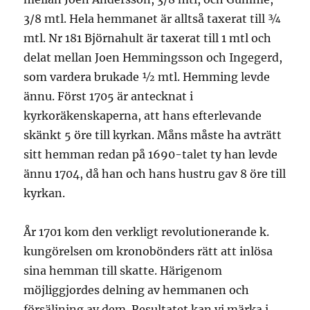
3/8 mtl. Hela hemmanet är alltså taxerat till ¾
mtl. Nr 181 Björnahult är taxerat till 1 mtl och
delat mellan Joen Hemmingsson och Ingegerd,
som vardera brukade ½ mtl. Hemming levde
ännu. Först 1705 är antecknat i
kyrkoräkenskaperna, att hans efterlevande
skänkt 5 öre till kyrkan. Måns måste ha avträtt
sitt hemman redan på 1690-talet ty han levde
ännu 1704, då han och hans hustru gav 8 öre till
kyrkan.
År 1701 kom den verkligt revolutionerande k.
kungörelsen om kronobönders rätt att inlösa
sina hemman till skatte. Härigenom
möjliggjordes delning av hemmanen och
försäljning av dem. Resultatet kan vi märka i