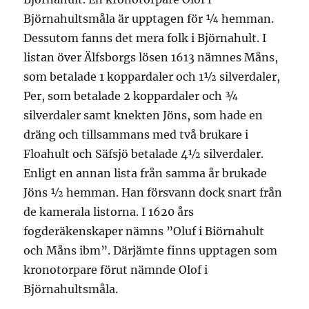
Björnahultsmåla är upptagen för ¼ hemman.
Dessutom fanns det mera folk i Björnahult. I
listan över Älfsborgs lösen 1613 nämnes Måns,
som betalade 1 koppardaler och 1½ silverdaler,
Per, som betalade 2 koppardaler och ¾
silverdaler samt knekten Jöns, som hade en
dräng och tillsammans med två brukare i
Floahult och Säfsjö betalade 4½ silverdaler.
Enligt en annan lista från samma år brukade
Jöns ½ hemman. Han försvann dock snart från
de kamerala listorna. I 1620 års
fogderäkenskaper nämns ”Oluf i Biörnahult
och Måns ibm”. Därjämte finns upptagen som
kronotorpare förut nämnde Olof i
Björnahultsmåla.