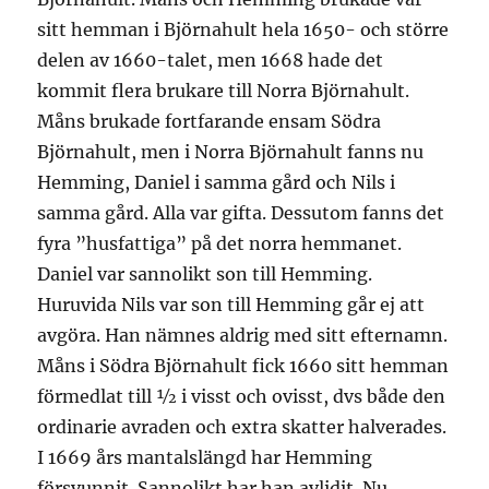
sitt hemman i Björnahult hela 1650- och större
delen av 1660-talet, men 1668 hade det
kommit flera brukare till Norra Björnahult.
Måns brukade fortfarande ensam Södra
Björnahult, men i Norra Björnahult fanns nu
Hemming, Daniel i samma gård och Nils i
samma gård. Alla var gifta. Dessutom fanns det
fyra ”husfattiga” på det norra hemmanet.
Daniel var sannolikt son till Hemming.
Huruvida Nils var son till Hemming går ej att
avgöra. Han nämnes aldrig med sitt efternamn.
Måns i Södra Björnahult fick 1660 sitt hemman
förmedlat till ½ i visst och ovisst, dvs både den
ordinarie avraden och extra skatter halverades.
I 1669 års mantalslängd har Hemming
försvunnit. Sannolikt har han avlidit. Nu