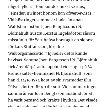
något fylleri.” Han kunde endast varnas,
”emedan nu intet honom kan öfwerbewisas.”
Vid hösttinget samma år hade länsman
Wahlsten instämt Joen Bengtssons i N.
Björnahult hustru Kerstin Ingelsdotter såsom
misstänkt för ”att hafwa borttagit en skjorta
för Lars Staffansson, förlidne
Walborgsmässotid.” Ej heller detta kunde
bevisas. Samme Joen Bengtsson i N. Björnahult
fick året därpå 2:dra uppbud vid tinget på ¼
kronoskatte-hemmanet N. Björnahult, som
han d. 14/10 1734 köpt av sin svärmoder Elin
Påfvelsdotter för 90 dlr smt. Vid sommartinget
samma år var Joen Bengtsson instämd för att
ha varit berusad och kräkts i kyrkan. Det visade
sig, att anklagelsen för fylleri var obefogad.