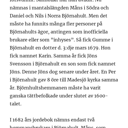
nämnas i mantalslängden Måns i Södra och
Daniel och Nils i Norra Björnahult. Men det
måste ha funnits många fler personer på
Björnahults ägor, antingen som inofficiella
brukare eller som ”inhyses”. Så fick Gumme i
Björnahult en dotter d. 3:dje mars 1679. Hon
fick namnet Karin. Samma år fick Jöns
Svensson i Björnahult en son som fick namnet
Jöns. Denne Jöns dog senare under året. En Per
i Björnahult gav 8 öre till Madesjö kyrka samma
år. Björnhultshemmanen måste ha varit
ganska tättbefolkade under slutet av 1600-
talet.
I 1682 års jordebok nämns endast två
hemmansbrukare i Björnahult. Måns, som