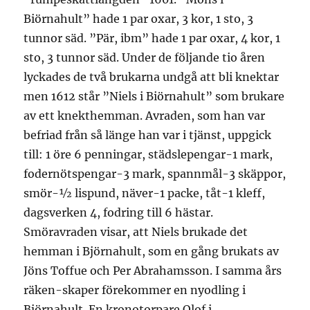
Biörnahult” hade 1 par oxar, 3 kor, 1 sto, 3
tunnor säd. ”Pär, ibm” hade 1 par oxar, 4 kor, 1
sto, 3 tunnor säd. Under de följande tio åren
lyckades de två brukarna undgå att bli knektar
men 1612 står ”Niels i Biörnahult” som brukare
av ett knekthemman. Avraden, som han var
befriad från så länge han var i tjänst, uppgick
till: 1 öre 6 penningar, städslepengar-1 mark,
fodernötspengar-3 mark, spannmål-3 skäppor,
smör-½ lispund, näver-1 packe, tåt-1 kleff,
dagsverken 4, fodring till 6 hästar.
Smöravraden visar, att Niels brukade det
hemman i Björnahult, som en gång brukats av
Jöns Toffue och Per Abrahamsson. I samma års
räken-skaper förekommer en nyodling i
Björnahult. En kronotorpare Olof i