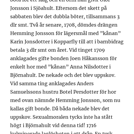
Jonsson i Sjöahult. Eftersom det skett på
sabbaten blev det dubbla böter, tillsammans 3
dlr smt. Två år senare, 1708, dömdes drängen
Hemming Jonsson för lägersmål med ”kånan”
Karin Jonsdotter i Kopparfly till att i barnbidrag
betala 3 dlr smt om året. Vid tinget 1709
anklagades gifte bonden Joen Håkansson för
enkelt hor med ”kånan” Anna Nilsdotter i
Björnahult. De nekade och det blev uppskov.
Vid samma ting anklagades Anders
Samuelssons hustru Botel Persdotter för hor
med ovan nämnde Hemming Jonsson, som nu
kallas gift bonde. Då båda nekade blev det
uppskov. Sexualmoralen tycks inte ha stått
högt i Björnahult vid denna tid! 1716
kulminerade laglösheten i ett dråp. En tysk