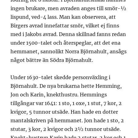
ingen brukare, men avraden anges till smör-½
lispund, ved-4 lass. Man kan observera, att
Birgers avrad innefattar smör, vilket ej finns
med i Jakobs avrad. Denna skillnad fanns redan
under 1500-talet och återspeglar, att det ena
hemmanet, sannolikt Norra Björnahult, ansågs
något bättre än Södra Björnahult.
Under 1630-talet skedde personväxling i
Björnahult. De nya brukarna hette Hemming,
Jon och Karin, knekthustru. Hemmings
tillgångar var 1641: 1 sto, 1 oxe, 1 stut, 7 kor, 2
kvigor, 5 tunnor utsäde. Han hade en dotter
mantalskriven på hemmanet. Jon hade 1 sto, 2
stutar, 3 kor, 2 kvigor och 2½ tunnor utsäde.
Knekt-hustrun Karin hade 2 stutar, 2 kor och 1