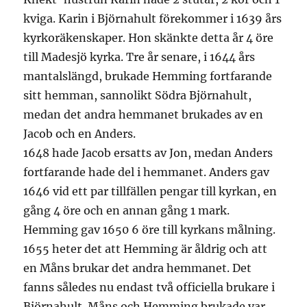
kviga. Karin i Björnahult förekommer i 1639 års
kyrkoräkenskaper. Hon skänkte detta år 4 öre
till Madesjö kyrka. Tre år senare, i 1644 års
mantalslängd, brukade Hemming fortfarande
sitt hemman, sannolikt Södra Björnahult,
medan det andra hemmanet brukades av en
Jacob och en Anders.
1648 hade Jacob ersatts av Jon, medan Anders
fortfarande hade del i hemmanet. Anders gav
1646 vid ett par tillfällen pengar till kyrkan, en
gång 4 öre och en annan gång 1 mark.
Hemming gav 1650 6 öre till kyrkans målning.
1655 heter det att Hemming är åldrig och att
en Måns brukar det andra hemmanet. Det
fanns således nu endast två officiella brukare i
Björnahult. Måns och Hemming brukade var