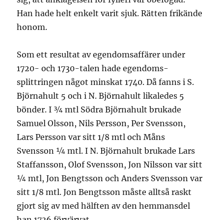
Han hade helt enkelt varit sjuk. Rätten frikände
honom.
Som ett resultat av egendomsaffärer under
1720- och 1730-talen hade egendoms-
splittringen något minskat 1740. Då fanns i S.
Björnahult 5 och i N. Björnahult likaledes 5
bönder. I ¾ mtl Södra Björnahult brukade
Samuel Olsson, Nils Persson, Per Svensson,
Lars Persson var sitt 1/8 mtl och Måns
Svensson ¼ mtl. I N. Björnahult brukade Lars
Staffansson, Olof Svensson, Jon Nilsson var sitt
¼ mtl, Jon Bengtsson och Anders Svensson var
sitt 1/8 mtl. Jon Bengtsson måste alltså raskt
gjort sig av med hälften av den hemmansdel
han 1736 förvärvat.