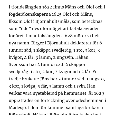
I tiondelängden 1622 finns Måns och Olof och i
fogderäkenskaperna 1625 Olof och Måns,
liksom Olof i Björnahultsmåla, som betecknas
som ”öde” dvs oförmöget att betala avraden
för året. I mantalslängden 1628 möter vi helt
nya namn. Birger i Björnahult deklarerar för 6
tunnor säd, 1 skäppa svedjeråg, 1 sto, 3 kor, 3
kvigor, 4 får, 3 lamm, 2 ungsvin. Håkan
Svensson har 2 tunnor säd, 2 skäppor
svedjeråg, 1 sto, 2 kor, 2 kvigor och 2 får. En
tredje brukare: Jöns har 2 tunnor säd, 1 ungsto,
3 kor, 1 kviga, 5 får, 3 lamm och 1 svin. Han
verkar vara nyetablerad på hemmanet. År 1629
upprättades en förteckning över ödeshemman i
Madesjö. I den förekommer samtliga brukare i
Björnahult. Håkan i Björnahult brukade 1 helt