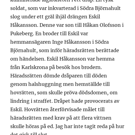
soldat, som var inkvarterad i Södra Björnahult
slog under ett gräl ihjäl drängen Eskil
Håkansson. Denne var son till Håkan Olofsson i
Pukeberg. En broder till Eskil var
hemmansägaren Inge Håkansson i Södra
Björnahult, som inför häradsrätten berättade
om händelsen. Eskil Håkansson var hemma
från Karlskrona på besök hos brodern.
Häradsrätten dömde dråparen till döden
genom halshuggning men hemställde till
hovrätten, som skulle pröva dödsdomen, om
lindring i straffet. Dråpet hade provocerats av
Eskil. Hovrätten återförvisade målet till
häradsrätten med krav på att flera vittnen
skulle höras på ed. Jag har inte tagit reda på hur
det gick till slut.