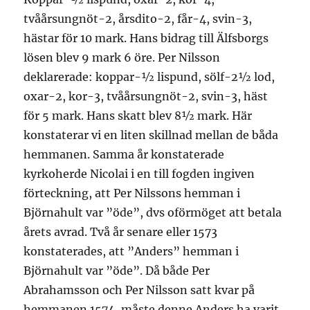
tvåårsungnöt-2, årsdito-2, får-4, svin-3,
hästar för 10 mark. Hans bidrag till Älfsborgs
lösen blev 9 mark 6 öre. Per Nilsson
deklarerade: koppar-½ lispund, sölf-2½ lod,
oxar-2, kor-3, tvåårsungnöt-2, svin-3, häst
för 5 mark. Hans skatt blev 8½ mark. Här
konstaterar vi en liten skillnad mellan de båda
hemmanen. Samma år konstaterade
kyrkoherde Nicolai i en till fogden ingiven
förteckning, att Per Nilssons hemman i
Björnahult var ”öde”, dvs oförmöget att betala
årets avrad. Två år senare eller 1573
konstaterades, att ”Anders” hemman i
Björnahult var ”öde”. Då både Per
Abrahamsson och Per Nilsson satt kvar på
hemmanen 1574, måste denne Anders ha varit